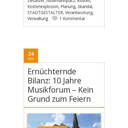
Desaster
,
husemannplatz
,
Kosten
,
Kostenexplosion
,
Planung
,
Skandal
,
STADTGESTALTER
,
Verantwortung
,
Verwaltung
1 Kommentar
24
MAI
Ernüchternde
Bilanz: 10 Jahre
Musikforum – Kein
Grund zum Feiern