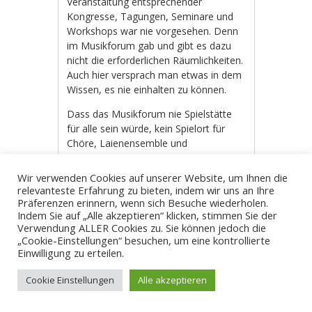
Veranstaltung entsprechender
Kongresse, Tagungen, Seminare und
Workshops war nie vorgesehen. Denn
im Musikforum gab und gibt es dazu
nicht die erforderlichen Räumlichkeiten.
Auch hier versprach man etwas in dem
Wissen, es nie einhalten zu können.
Dass das Musikforum nie Spielstätte
für alle sein würde, kein Spielort für
Chöre, Laienensemble und
Bürgerprojekte hätte ebenfalls schon
vor dem Bau klar sein
Wir verwenden Cookies auf unserer Website, um Ihnen die
müssen. Nutzungsgebühren von 3.000
relevanteste Erfahrung zu bieten, indem wir uns an Ihre
– 4.000 Euro für den Konzertsaal und
Präferenzen erinnern, wenn sich Besuche wiederholen.
Indem Sie auf „Alle akzeptieren“ klicken, stimmen Sie der
1.000 bis 2.000 Euro für den kleinen
Verwendung ALLER Cookies zu. Sie können jedoch die
Saal können sich Vereine,
„Cookie-Einstellungen“ besuchen, um eine kontrollierte
bürgerliche Initiativen und Projekte
Einwilligung zu erteilen.
nicht leisten. Entweder war man in der
Politik zu naiv, das zu erkennen oder
Cookie Einstellungen
Alle akzeptieren
auch hier hat man bewusst etwas
versprochen, ohne es halten zu wollen.