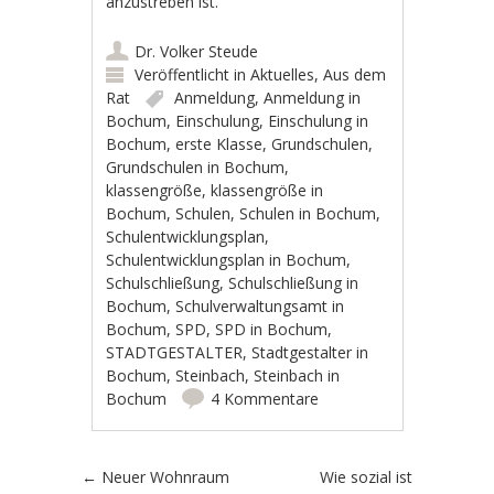
anzustreben ist.
Dr. Volker Steude
Veröffentlicht in
Aktuelles
,
Aus dem
Rat
Anmeldung
,
Anmeldung in
Bochum
,
Einschulung
,
Einschulung in
Bochum
,
erste Klasse
,
Grundschulen
,
Grundschulen in Bochum
,
klassengröße
,
klassengröße in
Bochum
,
Schulen
,
Schulen in Bochum
,
Schulentwicklungsplan
,
Schulentwicklungsplan in Bochum
,
Schulschließung
,
Schulschließung in
Bochum
,
Schulverwaltungsamt in
Bochum
,
SPD
,
SPD in Bochum
,
STADTGESTALTER
,
Stadtgestalter in
Bochum
,
Steinbach
,
Steinbach in
Bochum
4 Kommentare
Artikel-Navigation
←
Neuer Wohnraum
Wie sozial ist