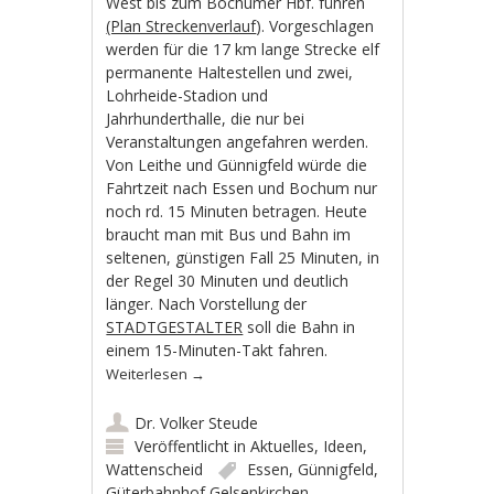
West bis zum Bochumer Hbf. führen
(Plan Streckenverlauf
). Vorgeschlagen
werden für die 17 km lange Strecke elf
permanente Haltestellen und zwei,
Lohrheide-Stadion und
Jahrhunderthalle, die nur bei
Veranstaltungen angefahren werden.
Von Leithe und Günnigfeld würde die
Fahrtzeit nach Essen und Bochum nur
noch rd. 15 Minuten betragen. Heute
braucht man mit Bus und Bahn im
seltenen, günstigen Fall 25 Minuten, in
der Regel 30 Minuten und deutlich
länger. Nach Vorstellung der
STADTGESTALTER
soll die Bahn in
einem 15-Minuten-Takt fahren.
Weiterlesen
→
Dr. Volker Steude
Veröffentlicht in
Aktuelles
,
Ideen
,
Wattenscheid
Essen
,
Günnigfeld
,
Güterbahnhof Gelsenkirchen-