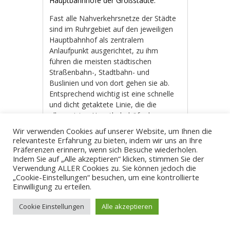
Hauptbahnhöfe der Großstädte.
Fast alle Nahverkehrsnetze der Städte
sind im Ruhrgebiet auf den jeweiligen
Hauptbahnhof als zentralem
Anlaufpunkt ausgerichtet, zu ihm
führen die meisten städtischen
Straßenbahn-, Stadtbahn- und
Buslinien und von dort gehen sie ab.
Entsprechend wichtig ist eine schnelle
und dicht getaktete Linie, die die
allermeisten Hauptbahnhöfe des
Ruhrgebietes direkt verbindet und diese
Wir verwenden Cookies auf unserer Website, um Ihnen die
ohne Umsteigen erreichbar sind.
relevanteste Erfahrung zu bieten, indem wir uns an Ihre
Präferenzen erinnern, wenn sich Besuche wiederholen.
Linie auf eigener, unabhängiger
Indem Sie auf „Alle akzeptieren“ klicken, stimmen Sie der
Trasse
Verwendung ALLER Cookies zu. Sie können jedoch die
„Cookie-Einstellungen“ besuchen, um eine kontrollierte
Einwilligung zu erteilen.
Die Leistungsfähigkeit des
Nahverkehrsnetzes des Ruhrgebietes
Cookie Einstellungen
Alle akzeptieren
könnte mit einer Ringlinie als Rückgrat
massiv gesteigert werden.