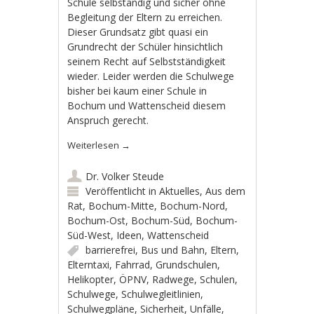
Schule selbständig und sicher ohne
Begleitung der Eltern zu erreichen.
Dieser Grundsatz gibt quasi ein
Grundrecht der Schüler hinsichtlich
seinem Recht auf Selbstständigkeit
wieder. Leider werden die Schulwege
bisher bei kaum einer Schule in
Bochum und Wattenscheid diesem
Anspruch gerecht.
Weiterlesen
→
Dr. Volker Steude
Veröffentlicht in
Aktuelles
,
Aus dem
Rat
,
Bochum-Mitte
,
Bochum-Nord
,
Bochum-Ost
,
Bochum-Süd
,
Bochum-
Süd-West
,
Ideen
,
Wattenscheid
barrierefrei
,
Bus und Bahn
,
Eltern
,
Elterntaxi
,
Fahrrad
,
Grundschulen
,
Helikopter
,
ÖPNV
,
Radwege
,
Schulen
,
Schulwege
,
Schulwegleitlinien
,
Schulwegpläne
,
Sicherheit
,
Unfälle
,