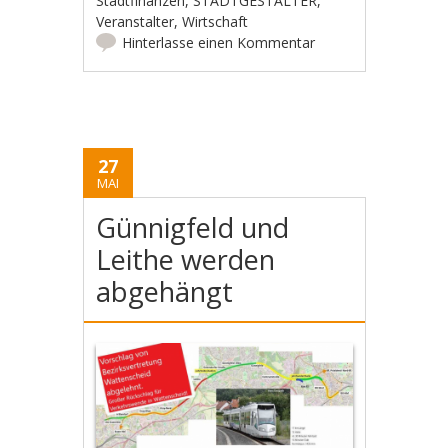
Stadtfinanzen
,
STADTGESTALTER
,
Veranstalter
,
Wirtschaft
Hinterlasse einen Kommentar
27
MAI
Günnigfeld und
Leithe werden
abgehängt