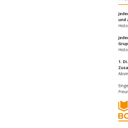
jede
und 
Hist
jede
Gru
Hist
1. Di
Zus
Absin
Eing
Freun