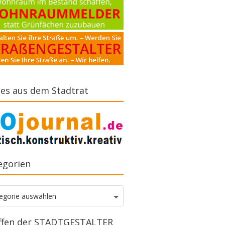
es aus dem Stadtrat
egorien
gorien
egorie auswählen
ffen der STADTGESTALTER