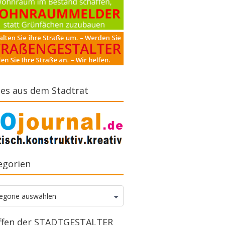
es aus dem Stadtrat
egorien
gorien
egorie auswählen
ffen der STADTGESTALTER