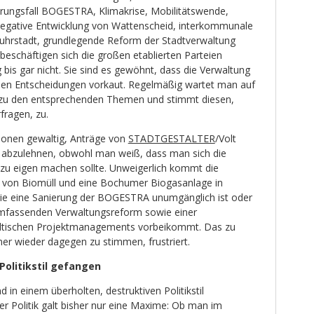
rungsfall BOGESTRA, Klimakrise, Mobilitätswende,
negative Entwicklung von Wattenscheid, interkommunale
uhrstadt, grundlegende Reform der Stadtverwaltung
eschäftigen sich die großen etablierten Parteien
g bis gar nicht. Sie sind es gewöhnt, dass die Verwaltung
chen Entscheidungen vorkaut. Regelmäßig wartet man auf
 zu den entsprechenden Themen und stimmt diesen,
fragen, zu.
tionen gewaltig, Anträge von
STADTGESTALTER
/Volt
 abzulehnen, obwohl man weiß, dass man sich die
 zu eigen machen sollte. Unweigerlich kommt die
 von Biomüll und eine Bochumer Biogasanlage in
wie eine Sanierung der BOGESTRA unumgänglich ist oder
 umfassenden Verwaltungsreform sowie einer
dtischen Projektmanagements vorbeikommt. Das zu
r wieder dagegen zu stimmen, frustriert.
Politikstil gefangen
in einem überholten, destruktiven Politikstil
r Politik galt bisher nur eine Maxime: Ob man im