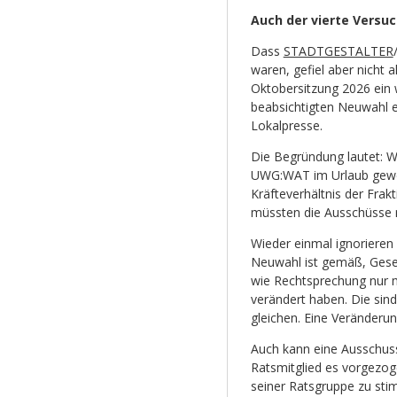
Auch der vierte Versuc
Dass
STADTGESTALTER
waren, gefiel aber nicht 
Oktobersitzung 2026 ein 
beabsichtigten Neuwahl e
Lokalpresse.
Die Begründung lautet: W
UWG:WAT im Urlaub gewese
Kräfteverhältnis der Fra
müssten die Ausschüsse 
Wieder einmal ignorieren
Neuwahl ist gemäß, Gese
wie Rechtsprechung nur mö
verändert haben. Die sin
gleichen. Eine Veränderun
Auch kann eine Ausschussw
Ratsmitglied es vorgezogen
seiner Ratsgruppe zu stim