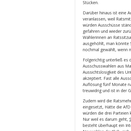
Stücken.
Darüber hinaus ist eine 
veranlassen, weil Ratsmi
würden Ausschüsse ständi
gefahren und wieder zurü
Wählerinnen an Ratssitzu
ausgehöhlt, man könnte S
nochmal gewählt, wenn m
Folgerichtig unterließ e
Ausschusswahlen aus Mai 
Aussichtslosigkeit des U
akzeptiert. Fast alle Aus
Auflösung fünf Monate na
treuwidrig und ist in de
Zudem wird die Ratsmehr
eingesetzt, Hätte die AfD
würden die drei Parteien
Nur weil es darum geht,
besteht überhaupt ein Int