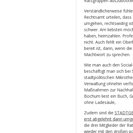
Ratsgruppen auszuboot
Verständlicherweise fühle
Rechtsamt urteilen, dass 
umgehen, rechtswidrig ist
schwer. Am liebsten möch
haben, heimzahlen. Profe
nicht. Auch fehlt ein Obe
bereit ist, dann, wenn d
Machtwort zu sprechen.
Wie man auch den Social
beschäftigt man sich be
stadtpolitischen Mikroth
Verwaltung ohnehin verfo
Maßnahmen zur Nachhalti
Bochum liest ein Buch, G
ohne Ladesäule,
Zudem sind die
STADTGE
erst abgelehnt dann umg
die drei Mitglieder der R
wieder mit den großen po