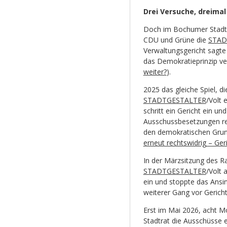
Drei Versuche, dreimal
Doch im Bochumer Stadtra
CDU und Grüne die
STAD
Verwaltungsgericht sagte
das Demokratieprinzip ver
weiter?
).
2025 das gleiche Spiel, d
STADTGESTALTER
/Volt 
schritt ein Gericht ein un
Ausschussbesetzungen rec
den demokratischen Grund
erneut rechtswidrig – Ge
In der Märzsitzung des R
STADTGESTALTER
/Volt 
ein und stoppte das Ansi
weiterer Gang vor Gericht
Erst im Mai 2026, acht 
Stadtrat die Ausschüsse e