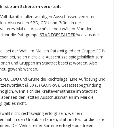
h ist zum Scheitern verurteilt
/Volt damit in allen wichtigen Ausschüssen vertreten
allen. Also wollen SPD, CDU und Grüne in der
weiteres Mal die Ausschüsse neu wählen. Von der
rfuhr die Ratsgruppe
STADTGESTALTER
/Volt aus der
eil bei der Wahl im Mai ein Ratsmitglied der Gruppe FDP-
n sei, seien nicht alle Ausschüsse spiegelbildlich zum
ktionen und Gruppen im Stadtrat besetzt worden. Also
neu gewählt werden.
 SPD, CDU und Grüne die Rechtslage. Eine Auflösung und
tzeswortlaut (
§ 50 (3) GO.NRW
), Gesetzesbegründung
glich, wenn sich die Kräfteverhältnisse im Stadtrat
d aber seit den letzten Ausschusswahlen im Mai die
g gab es nicht.
ahl nicht rechtswidrig erfolgt sein, weil ein
 hat, in den Urlaub zu fahren, statt im Rat für die Liste
men. Der Verlust einer Stimme erfolgte aus freien