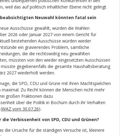
 eines unbequemen politischen Konkurrenten in den
 weil das auf politisch inhaltlicher Ebene nicht gelingt.
beabsichtigten Neuwahl könnten fatal sein
neue Ausschüsse gewählt, würden die Wahlen
ber 2026 oder Januar 2027 von einem Gericht für
e aktuell bestehenden Ausschüsse würden wieder
entstünde ein gravierendes Problem, sämtliche
eidungen, die die rechtswidrig neu gewählten
tten, müssten von den wieder eingesetzten Ausschüssen
o müsste gegebenenfalls die gesamte Haushaltsberatung
ärz 2027 wiederholt werden.
mage, die SPD, CDU und Grüne mit ihren Machtspielchen
en maximal. Zu Recht können die Menschen nicht mehr
drei großen Fraktionen dazu
ssenheit über die Politik in Bochum durch ihr Verhalten
(
WAZ vom 30.07.26
).
r die Verbissenheit von SPD, CDU und Grünen?
was die Ursache für die ständigen Versuche ist, kleinere