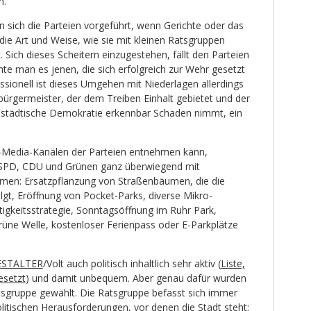
en.
n sich die Parteien vorgeführt, wenn Gerichte oder das
die Art und Weise, wie sie mit kleinen Ratsgruppen
. Sich dieses Scheitern einzugestehen, fällt den Parteien
te man es jenen, die sich erfolgreich zur Wehr gesetzt
ssionell ist dieses Umgehen mit Niederlagen allerdings
rbürgermeister, der dem Treiben Einhalt gebietet und der
ie städtische Demokratie erkennbar Schaden nimmt, ein
-Media-Kanälen der Parteien entnehmen kann,
i SPD, CDU und Grünen ganz überwiegend mit
emen: Ersatzpflanzung von Straßenbäumen, die die
lgt, Eröffnung von Pocket-Parks, diverse Mikro-
gkeitsstrategie, Sonntagsöffnung im Ruhr Park,
rüne Welle, kostenloser Ferienpass oder E-Parkplätze
STALTER
/Volt auch politisch inhaltlich sehr aktiv (
Liste,
esetzt
) und damit unbequem. Aber genau dafür wurden
atsgruppe gewählt. Die Ratsgruppe befasst sich immer
litischen Herausforderungen, vor denen die Stadt steht: