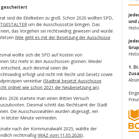
 gescheitert
jede
t sind die Eitelkeiten zu groß. Schon 2020 wollten SPD,
und 
TGESTALTER
um die Ausschusssitze bringen. Das
Hist
 nein, das Vorgehen sei rechtswidrig gewesen und würde
letzen (
Wie geht es mit der Besetzung der Ausschüsse
jede
Gru
Hist
iesmal wollte sich die SPD auf Kosten von
einen Sitz mehr in den Ausschüssen gönnen. Wieder
1. Di
d entschied, auch diesmal seien die
Zus
htswidrig erfolgt und nicht mit Recht und Gesetz sowie
Absin
prinzipien vereinbar (
Stadtrat besetzt Ausschüsse
richt ordnet wie schon 2021 die Neubesetzung an
).
Eing
ates 2026 startete man einen dritten Versuch
Freun
auszubooten. Diesmal schritt das Rechtsamt der Stadt
nnen. Die Ausschusswahlen wurden abgesagt, ein
 in letzter Minute vermieden.
Monate nach der Kommunalwahl 2025, wählte der
ndlich rechtmäßig (
WAZ vom 11.05.2026
).