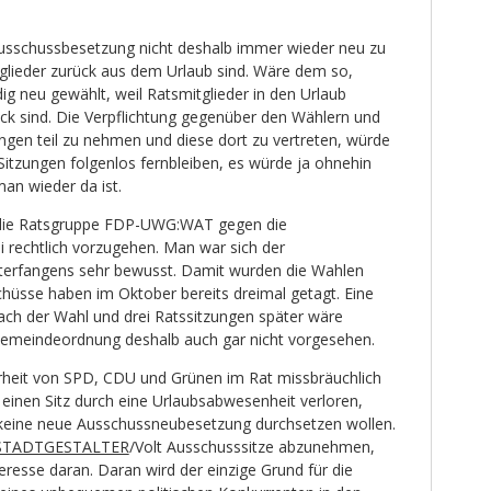
Ausschussbesetzung nicht deshalb immer wieder neu zu
tglieder zurück aus dem Urlaub sind. Wäre dem so,
g neu gewählt, weil Ratsmitglieder in den Urlaub
ck sind. Die Verpflichtung gegenüber den Wählern und
ngen teil zu nehmen und diese dort zu vertreten, würde
itzungen folgenlos fernbleiben, es würde ja ohnehin
an wieder da ist.
s die Ratsgruppe FDP-UWG:WAT gegen die
rechtlich vorzugehen. Man war sich der
nterfangens sehr bewusst. Damit wurden die Wahlen
schüsse haben im Oktober bereits dreimal getagt. Eine
ch der Wahl und drei Ratssitzungen später wäre
r Gemeindeordnung deshalb auch gar nicht vorgesehen.
heit von SPD, CDU und Grünen im Rat missbräuchlich
 einen Sitz durch eine Urlaubsabwesenheit verloren,
 keine neue Ausschussneubesetzung durchsetzen wollen.
STADTGESTALTER
/Volt Ausschusssitze abzunehmen,
eresse daran. Daran wird der einzige Grund für die