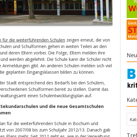
 für die weiterführenden Schulen
zeigen erneut, die von
hulen und Schulformen gehen in weiten Teilen an den
und deren Eltern vorbei. Die Folge, Eltern melden ihre
Neu
 und werden abgelehnt. Die Schule kann die Schüler nicht
e Anmeldungen gibt. An anderen Schulen melden sich viel
die geplanten Eingangsklassen bilden zu können.
 der Stadt entsprechend des Bedarfs bei den Schülern,
verschiedenen Schulformen bereit zu stellen. Damit das
verwaltungsamt einen Schulentwicklungsplan auf.
Kat
 Sekundarschulen und die neue Gesamtschulen
mmen
Kate
Kat
lan für die weiterführenden Schule in Bochum und
tzt von 2007/08 bis zum Schuljahr 2012/13. Danach gab
Tre
es Plans mehr. Seit 2012 geht es, wie in der Verwaltung