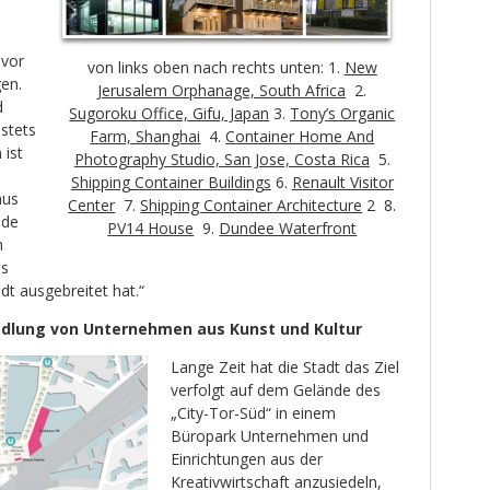
 vor
von links oben nach rechts unten: 1.
New
en.
Jerusalem Orphanage, South Africa
2.
d
Sugoroku Office, Gifu, Japan
3.
Tony’s Organic
stets
Farm, Shanghai
4.
Container Home And
 ist
Photography Studio, San Jose, Costa Rica
5.
Shipping Container Buildings
6.
Renault Visitor
aus
Center
7.
Shipping Container Architecture
2 8.
nde
PV14 House
9.
Dundee Waterfront
n
as
adt ausgebreitet hat.“
edlung von Unternehmen aus Kunst und Kultur
Lange Zeit hat die Stadt das Ziel
verfolgt auf dem Gelände des
„City-Tor-Süd“ in einem
Büropark Unternehmen und
Einrichtungen aus der
Kreativwirtschaft anzusiedeln,