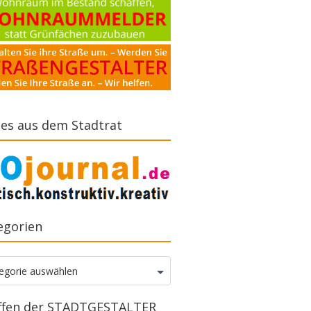
es aus dem Stadtrat
egorien
gorien
egorie auswählen
ffen der STADTGESTALTER