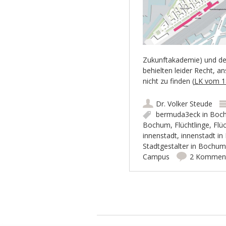
Zukunftakademie) und der
behielten leider Recht, a
nicht zu finden (
LK vom 1
Dr. Volker Steude
bermuda3eck in Boc
Bochum
,
Flüchtlinge
,
Flü
innenstadt
,
innenstadt i
Stadtgestalter in Bochum
Campus
2 Kommen
Artikel-Navigation