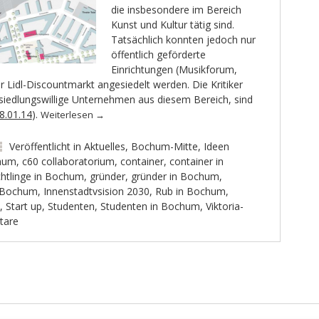
die insbesondere im Bereich
Kunst und Kultur tätig sind.
Tatsächlich konnten jedoch nur
öffentlich geförderte
Einrichtungen (Musikforum,
 Lidl-Discountmarkt angesiedelt werden. Die Kritiker
nsiedlungswillige Unternehmen aus diesem Bereich, sind
8.01.14
).
Weiterlesen
→
Veröffentlicht in
Aktuelles
,
Bochum-Mitte
,
Ideen
hum
,
c60 collaboratorium
,
container
,
container in
chtlinge in Bochum
,
gründer
,
gründer in Bochum
,
n Bochum
,
Innenstadtvsision 2030
,
Rub in Bochum
,
,
Start up
,
Studenten
,
Studenten in Bochum
,
Viktoria-
tare