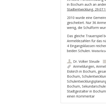
in Bochum auch an anderen
Stadtentwicklung, 29.07.
2010 wurde eine Gemeinsc
gescheitert. Nur 36 Anme
wenig, die Schulform wu
Das gleiche Trauerspiel b
Anmeldezahlen für das näc
4 Eingangsklassen reiche
beiden Schulen.
Weiterle
Dr. Volker Steude
Anmeldungen
,
Anmel
Eiskirch in Bochum
,
gesa
Bochum
,
Schulentwicklu
Schulentwicklungsplanun
Bochum
,
Sekundarschule
Stadtgestalter in Bochum
einen Kommentar