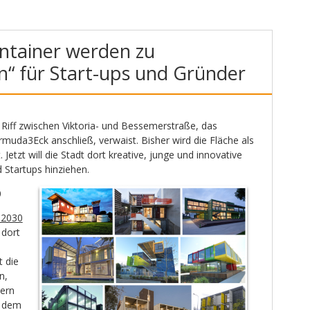
ontainer werden zu
n“ für Start-ups und Gründer
Riff zwischen Viktoria- und Bessemerstraße, das
rmuda3Eck anschließ, verwaist. Bisher wird die Fläche als
 Jetzt will die Stadt dort kreative, junge und innovative
 Startups hinziehen.
0
 2030
 dort
t die
n,
nern
s dem