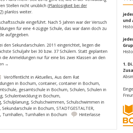
 Stellen nicht unüblich (
Planlosigkeit bei der
17
) planlos weiter.
jede
und 
haftsschule eingeführt. Nach 5 Jahren war der Versuch
Hist
ldungen für eine 4-zügige Schule, das war dann doch zu
rde aufgegeben.
jede
ei den Sekundarschulen. 2011 eingerichtet, liegen die
Gru
hste Schuljahr bei 30 bzw. 37 Schülern. Statt geplanten
Hist
n die Anmeldungen nur für eine bis zwei Klassen an den
sen
→
1. Di
Zus
Absin
Veröffentlicht in
Aktuelles
,
Aus dem Rat
dungen in Bochum
,
container
,
container in Bochum
,
Eing
mtschule
,
gesamtschule in Bochum
,
Schulen
,
Schulen in
Freun
ng
,
Schulentwicklung in Bochum
,
g
,
Schulplanung
,
Schulschwimmen
,
Schulschwimmen in
,
Sekundarschule in Bochum
,
STADTGESTALTER
,
,
Turnhallen
,
Turnhallen in Bochum
Hinterlasse