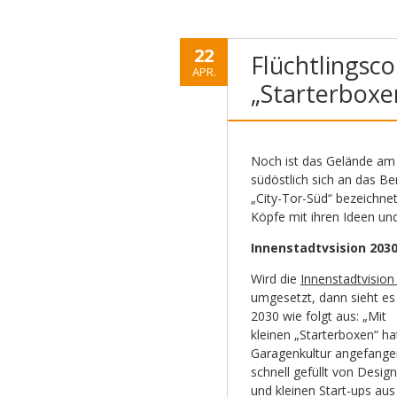
22
Flüchtlingsc
APR.
„Starterboxe
Noch ist das Gelände am 
südöstlich sich an das Be
„City-Tor-Süd“ bezeichnet.
Köpfe mit ihren Ideen und
Innenstadtvsision 203
Wird die
Innenstadtvision
umgesetzt, dann sieht es
2030 wie folgt aus: „Mit
kleinen „Starterboxen“ ha
Garagenkultur angefange
schnell gefüllt von Desig
und kleinen Start-ups au