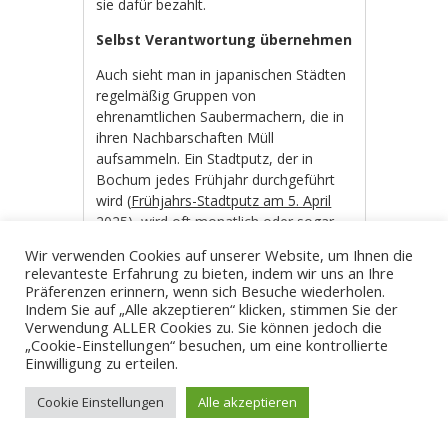
sie dafür bezahlt.
Selbst Verantwortung übernehmen
Auch sieht man in japanischen Städten
regelmäßig Gruppen von
ehrenamtlichen Saubermachern, die in
ihren Nachbarschaften Müll
aufsammeln. Ein Stadtputz, der in
Bochum jedes Frühjahr durchgeführt
wird (
Frühjahrs-Stadtputz am 5. April
2025
), wird oft monatlich oder sogar
wöchentlich organisiert.
Wir verwenden Cookies auf unserer Website, um Ihnen die
relevanteste Erfahrung zu bieten, indem wir uns an Ihre
In japanischen Städten gilt der
Präferenzen erinnern, wenn sich Besuche wiederholen.
Grundsatz: “Wer in einer sauberen
Indem Sie auf „Alle akzeptieren“ klicken, stimmen Sie der
Stadt leben möchte, muss seinen Teil
Verwendung ALLER Cookies zu. Sie können jedoch die
dazu beitragen.” Wie man besonders
„Cookie-Einstellungen“ besuchen, um eine kontrollierte
dem Ruhrgebiet und auch Bochum
Einwilligung zu erteilen.
ansieht, ist dieses Verständnis bei uns
Cookie Einstellungen
Alle akzeptieren
nicht weit verbreitet. Man erwartet,
dass die Stadt sich kümmert und sieht
sich in keiner Verantwortung. Die