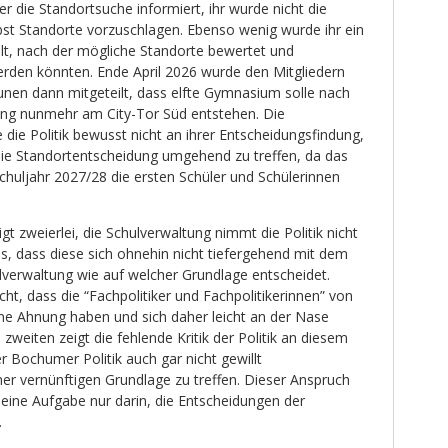
er die Standortsuche informiert, ihr wurde nicht die
bst Standorte vorzuschlagen. Ebenso wenig wurde ihr ein
llt, nach der mögliche Standorte bewertet und
erden könnten. Ende April 2026 wurde den Mitgliedern
unen dann mitgeteilt, dass elfte Gymnasium solle nach
ung nunmehr am City-Tor Süd entstehen. Die
e die Politik bewusst nicht an ihrer Entscheidungsfindung,
 die Standortentscheidung umgehend zu treffen, da das
uljahr 2027/28 die ersten Schüler und Schülerinnen
gt zweierlei, die Schulverwaltung nimmt die Politik nicht
s, dass diese sich ohnehin nicht tiefergehend mit dem
lverwaltung wie auf welcher Grundlage entscheidet.
cht, dass die “Fachpolitiker und Fachpolitikerinnen” von
ine Ahnung haben und sich daher leicht an der Nase
weiten zeigt die fehlende Kritik der Politik an diesem
er Bochumer Politik auch gar nicht gewillt
ner vernünftigen Grundlage zu treffen. Dieser Anspruch
seine Aufgabe nur darin, die Entscheidungen der
.