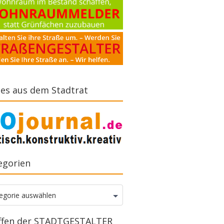
es aus dem Stadtrat
egorien
gorien
egorie auswählen
ffen der STADTGESTALTER