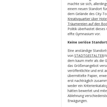
machte sie sich, allerding
einem neuen Standort für
dem Gelände des City-Tor
Kreativquartier über Hot
Träumereien auf den Bode
Politik überhastet dieses
elfte Gymnasium vor.
Keine seriöse Standor
Eine anständige Standort
von
STADTGESTALTER
/V
dem kaum mehr als die 
das Größenangebot versch
veröffentlichte und erst
übermittelte Papier, erwe
erst nachträglich zusam
weder ein Kriterienkatal
hätten bewertet und mite
Ablehnung verschiedenste
Erwägungen.