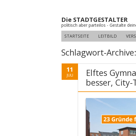
Die STADTGESTALTER
politisch aber parteilos - Gestalte dei
STARTSEITE
LEITBILD
VER
Schlagwort-Archive
11
Elftes Gymna
JULI
besser, City