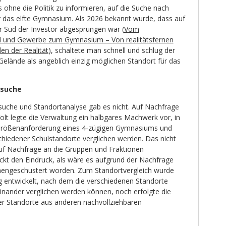
s ohne die Politik zu informieren, auf die Suche nach
 das elfte Gymnasium. Als 2026 bekannt wurde, dass auf
 Süd der Investor abgesprungen war (
Vom
el und Gewerbe zum Gymnasium – Von realitätsfernen
n der Realität
), schaltete man schnell und schlug der
 Gelände als angeblich einzig möglichen Standort für das
tsuche
suche und Standortanalyse gab es nicht. Auf Nachfrage
olt legte die Verwaltung ein halbgares Machwerk vor, in
Größenanforderung eines 4-zügigen Gymnasiums und
iedener Schulstandorte verglichen werden. Das nicht
 auf Nachfrage an die Gruppen und Fraktionen
ckt den Eindruck, als wäre es aufgrund der Nachfrage
mengeschustert worden. Zum Standortvergleich wurde
og entwickelt, nach dem die verschiedenen Standorte
inander verglichen werden können, noch erfolgte die
r Standorte aus anderen nachvollziehbaren