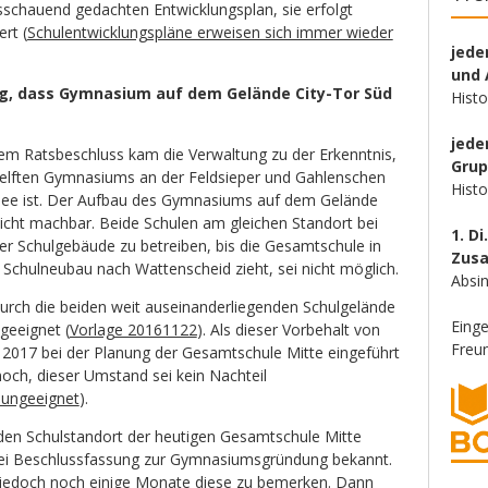
sschauend gedachten Entwicklungsplan, sie erfolgt
rt (
Schulentwicklungspläne erweisen sich immer wieder
jede
und 
g, dass Gymnasium auf dem Gelände City-Tor Süd
Hist
jede
m Ratsbeschluss kam die Verwaltung zu der Erkenntnis,
Gru
s elften Gymnasiums an der Feldsieper und Gahlenschen
Hist
Idee ist. Der Aufbau des Gymnasiums auf dem Gelände
icht machbar. Beide Schulen am gleichen Standort bei
1. Di
der Schulgebäude zu betreiben, bis die Gesamtschule in
Zus
Schulneubau nach Wattenscheid zieht, sei nicht möglich.
Absin
urch die beiden weit auseinanderliegenden Schulgelände
Eing
geeignet (
Vorlage 20161122
). Als dieser Vorbehalt von
Freun
2017 bei der Planung der Gesamtschule Mitte eingeführt
och, dieser Umstand sei kein Nachteil
 ungeeignet
).
en Schulstandort der heutigen Gesamtschule Mitte
ei Beschlussfassung zur Gymnasiumsgründung bekannt.
 jedoch noch einige Monate diese zu bemerken. Dann