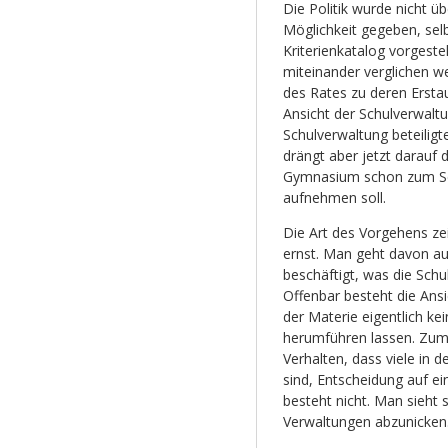
Die Politik wurde nicht üb
Möglichkeit gegeben, sel
Kriterienkatalog vorgeste
miteinander verglichen w
des Rates zu deren Ersta
Ansicht der Schulverwalt
Schulverwaltung beteiligt
drängt aber jetzt darauf
Gymnasium schon zum Sch
aufnehmen soll.
Die Art des Vorgehens zei
ernst. Man geht davon au
beschäftigt, was die Schu
Offenbar besteht die Ansi
der Materie eigentlich ke
herumführen lassen. Zum z
Verhalten, dass viele in d
sind, Entscheidung auf ei
besteht nicht. Man sieht 
Verwaltungen abzunicken