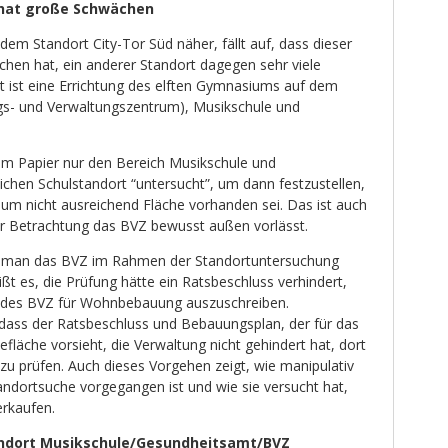
 hat große Schwächen
dem Standort City-Tor Süd näher, fällt auf, dass dieser
chen hat, ein anderer Standort dagegen sehr viele
nt ist eine Errichtung des elften Gymnasiums auf dem
gs- und Verwaltungszentrum), Musikschule und
rem Papier nur den Bereich Musikschule und
chen Schulstandort “untersucht”, um dann festzustellen,
ium nicht ausreichend Fläche vorhanden sei. Das ist auch
der Betrachtung das BVZ bewusst außen vorlässt.
 man das BVZ im Rahmen der Standortuntersuchung
ißt es, die Prüfung hätte ein Ratsbeschluss verhindert,
 des BVZ für Wohnbebauung auszuschreiben.
, dass der Ratsbeschluss und Bebauungsplan, der für das
fläche vorsieht, die Verwaltung nicht gehindert hat, dort
zu prüfen. Auch dieses Vorgehen zeigt, wie manipulativ
andortsuche vorgegangen ist und wie sie versucht hat,
erkaufen.
andort Musikschule/Gesundheitsamt/BVZ