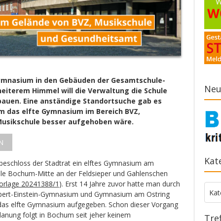
 Gymnasium in den Gebäuden der Gesamtschule-
Neu
heiterem Himmel will die Verwaltung die Schule
 bauen. Eine anständige Standortsuche gab es
um das elfte Gymnasium im Bereich BVZ,
usikschule besser aufgehoben wäre.
N
Kat
beschloss der Stadtrat ein elftes Gymnasium am
le Bochum-Mitte an der Feldsieper und Gahlenschen
orlage 20241388/1
). Erst 14 Jahre zuvor hatte man durch
Kate
Kat
ert-Einstein-Gymnasium und Gymnasium am Ostring
s elfte Gymnasium aufgegeben. Schon dieser Vorgang
planung folgt in Bochum seit jeher keinem
Tre