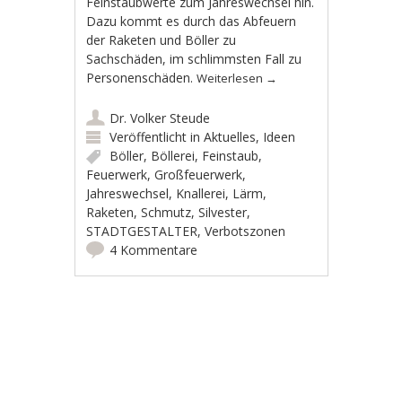
Feinstaubwerte zum Jahreswechsel hin.
Dazu kommt es durch das Abfeuern
der Raketen und Böller zu
Sachschäden, im schlimmsten Fall zu
Personenschäden.
Weiterlesen
→
Dr. Volker Steude
Veröffentlicht in
Aktuelles
,
Ideen
Böller
,
Böllerei
,
Feinstaub
,
Feuerwerk
,
Großfeuerwerk
,
Jahreswechsel
,
Knallerei
,
Lärm
,
Raketen
,
Schmutz
,
Silvester
,
STADTGESTALTER
,
Verbotszonen
4 Kommentare
Artikel-Navigation