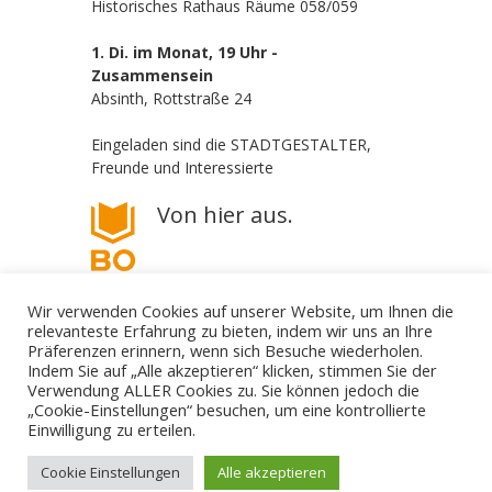
Historisches Rathaus Räume 058/059
1. Di. im Monat, 19 Uhr -
Zusammensein
Absinth, Rottstraße 24
Eingeladen sind die STADTGESTALTER,
Freunde und Interessierte
Von hier aus.
Wir verwenden Cookies auf unserer Website, um Ihnen die
relevanteste Erfahrung zu bieten, indem wir uns an Ihre
Präferenzen erinnern, wenn sich Besuche wiederholen.
Indem Sie auf „Alle akzeptieren“ klicken, stimmen Sie der
Verwendung ALLER Cookies zu. Sie können jedoch die
„Cookie-Einstellungen“ besuchen, um eine kontrollierte
Die STADTGESTALTER - politisch aber parteilos
Einwilligung zu erteilen.
Gestalte deine Stadt. - Für Bürgerbeteiligung! - Gegen
Filz und Klüngel.
mail@die-stadtgestalter.de
Cookie Einstellungen
Alle akzeptieren
↑