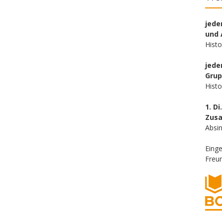
jede
und 
Hist
jede
Gru
Hist
1. Di
Zus
Absin
Eing
Freun