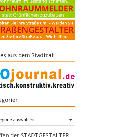
es aus dem Stadtrat
egorien
gorien
egorie auswählen
ffen der STADTGESTALTER