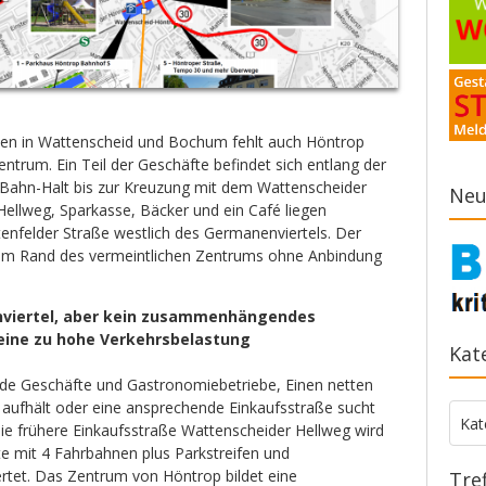
len in Wattenscheid und Bochum fehlt auch Höntrop
zentrum. Ein Teil der Geschäfte befindet sich entlang der
Bahn-Halt bis zur Kreuzung mit dem Wattenscheider
Neu
Hellweg, Sparkasse, Bäcker und ein Café liegen
nfelder Straße westlich des Germanenviertels. Der
 am Rand des vermeintlichen Zentrums ohne Anbindung
nviertel, aber kein zusammenhängendes
eine zu hohe Verkehrsbelastung
Kat
nde Geschäfte und Gastronomiebetriebe, Einen netten
 aufhält oder eine ansprechende Einkaufsstraße sucht
Kate
Kat
e frühere Einkaufsstraße Wattenscheider Hellweg wird
te mit 4 Fahrbahnen plus Parkstreifen und
tet. Das Zentrum von Höntrop bildet eine
Tre