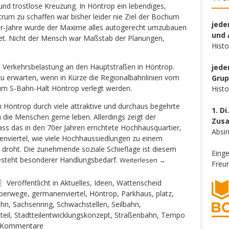
und trostlose Kreuzung. In Höntrop ein lebendiges,
trum zu schaffen war bisher leider nie Ziel der Bochum
jede
80er-Jahre wurde der Maxime alles autogerecht umzubauen
und 
et. Nicht der Mensch war Maßstab der Planungen,
Hist
e Verkehrsbelastung an den Hauptstraßen in Höntrop.
jede
 zu erwarten, wenn in Kürze die Regionalbahnlinien vom
Gru
m S-Bahn-Halt Höntrop verlegt werden.
Hist
h Höntrop durch viele attraktive und durchaus begehrte
1. Di
 die Menschen gerne leben. Allerdings zeigt der
Zus
dass das in den 70er Jahren errichtete Hochhausquartier,
Absin
nviertel, wie viele Hochhaussiedlungen zu einem
 droht. Die zunehmende soziale Schieflage ist diesem
Eing
besteht besonderer Handlungsbedarf.
Weiterlesen
→
Freun
Veröffentlicht in
Aktuelles
,
Ideen
,
Wattenscheid
überwege
,
germanenviertel
,
Höntrop
,
Parkhaus
,
platz
,
ahn
,
Sachsenring
,
Schwachstellen
,
Seilbahn
,
teil
,
Stadtteilentwicklungskonzept
,
Straßenbahn
,
Tempo
 Kommentare