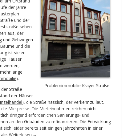
di am Ortsrand
ufe der Jahre
asterplan
 Straße und der
Weststraße sehen
en aus, der
ag und Gehwegen
ne Bäume und die
ng ist vielen
ige Häuser
n werden,
 mehr lange
mmobilie
).
Problemimmobilie Krayer Straße
der Straße
stand der Häuser
inzelhandel
), die Straße hässlich, der Verkehr zu laut.
 die Mietpreise. Die Mieteinnahmen reichen nicht
lich dringend erforderlichen Sanierungs- und
n an den Gebäuden zu refinanzieren. Die Entwicklung
sich leider bereits seit einigen Jahrzehnten in einer
rale.
Weiterlesen
→