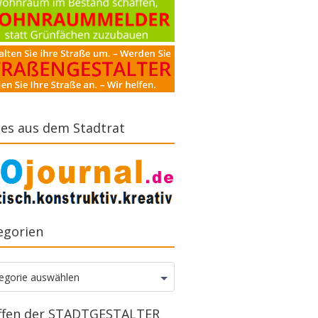
es aus dem Stadtrat
egorien
gorien
egorie auswählen
ffen der STADTGESTALTER