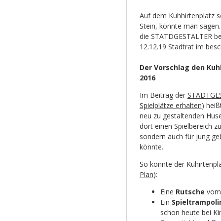
Auf dem Kuhhirtenplatz so
Stein, könnte man sagen. 
die STATDGESTALTER bere
12.12.19 Stadtrat im besc
Der Vorschlag den Kuhh
2016
Im Beitrag der
STADTGE
Spielplätze erhalten
) hei
neu zu gestaltenden Huse
dort einen Spielbereich zu
sondern auch für jung g
könnte.
So könnte der Kuhirtenpla
Plan
):
Eine
Rutsche
vom 
Ein
Spieltrampol
schon heute bei Kin