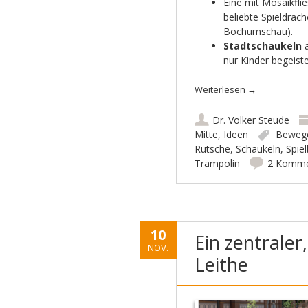
Eine mit Mosaikfli
beliebte Spieldrac
Bochumschau
).
Stadtschaukeln
nur Kinder begeiste
Weiterlesen
→
Dr. Volker Steude
Mitte
,
Ideen
Beweg
Rutsche
,
Schaukeln
,
Spiel
Trampolin
2 Komme
10
Ein zentraler
NOV.
Leithe