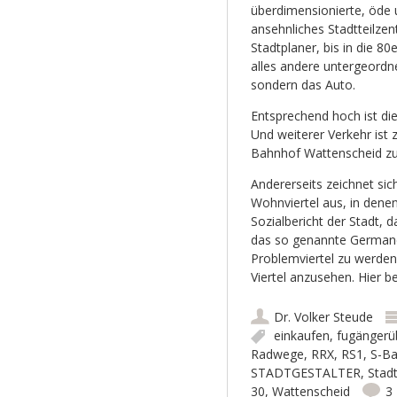
überdimensionierte, öde 
ansehnliches Stadtteilzen
Stadtplaner, bis in die 
alles andere untergeordn
sondern das Auto.
Entsprechend hoch ist di
Und weiterer Verkehr ist
Bahnhof Wattenscheid zu
Andererseits zeichnet sic
Wohnviertel aus, in denen
Sozialbericht der Stadt, 
das so genannte Germane
Problemviertel zu werden
Viertel anzusehen. Hier 
Dr. Volker Steude
einkaufen
,
fugänger
Radwege
,
RRX
,
RS1
,
S-B
STADTGESTALTER
,
Stadt
30
,
Wattenscheid
3