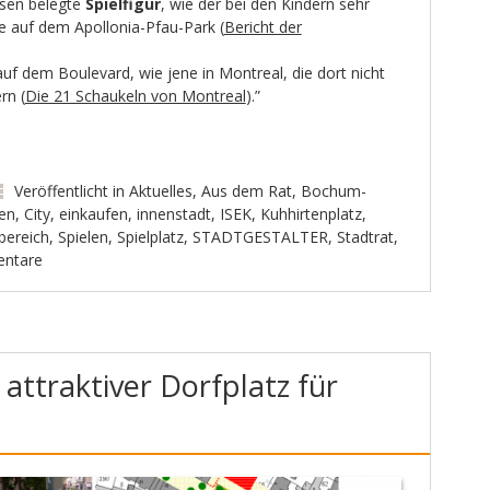
esen belegte
Spielfigur
, wie der bei den Kindern sehr
he auf dem Apollonia-Pfau-Park (
Bericht der
auf dem Boulevard, wie jene in Montreal, die dort nicht
rn (
Die 21 Schaukeln von Montreal
).”
Veröffentlicht in
Aktuelles
,
Aus dem Rat
,
Bochum-
en
,
City
,
einkaufen
,
innenstadt
,
ISEK
,
Kuhhirtenplatz
,
bereich
,
Spielen
,
Spielplatz
,
STADTGESTALTER
,
Stadtrat
,
ntare
, attraktiver Dorfplatz für