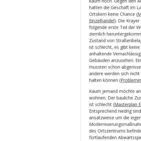
kaum noch. Gegen den Al
hatten die Geschäft im La
Ortskern keine Chance (
M
Einzelhandel
). Die Krayer
folgende erste Teil der 
ziemlich heruntergekomm
Zustand von Straßenbel
ist schlecht, es gibt kei
anhaltende Vernachlässigu
Gebäuden anzusehen. Ein
mussten schon abgerisse
andere werden sich nicht
halten können
(Problemi
Kaum jemand möchte an 
wohnen. Der bauliche Zu
ist schlecht (
Masterplan E
Entsprechend niedrig sind
ansatzweise um die eigent
Modernisierungsmaßnahme
des Ortszentrums befindet 
fortlaufenden Abwärtsspi