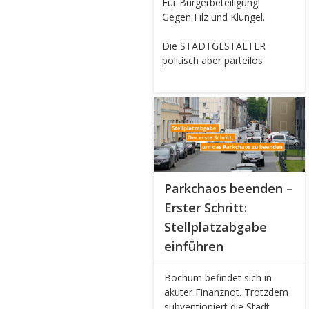
Für Bürgerbeteiligung!
Gegen Filz und Klüngel.
Die STADTGESTALTER
politisch aber parteilos
Parkchaos beenden –
Erster Schritt:
Stellplatzabgabe
einführen
Bochum befindet sich in
akuter Finanznot. Trotzdem
subventioniert die Stadt