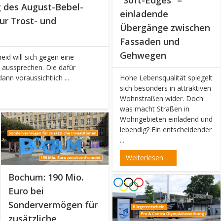
 des August-Bebel-
einladende
zur Trost- und
Übergänge zwischen
Fassaden und
Gehwegen
id will sich gegen eine
aussprechen. Die dafür
nn voraussichtlich ...
Hohe Lebensqualität spiegelt
sich besonders in attraktiven
Wohnstraßen wider. Doch
was macht Straßen in
Wohngebieten einladend und
lebendig? Ein entscheidender
...
Weiterlesen …
Bochum: 190 Mio.
Euro bei
Sondervermögen für
zusätzliche