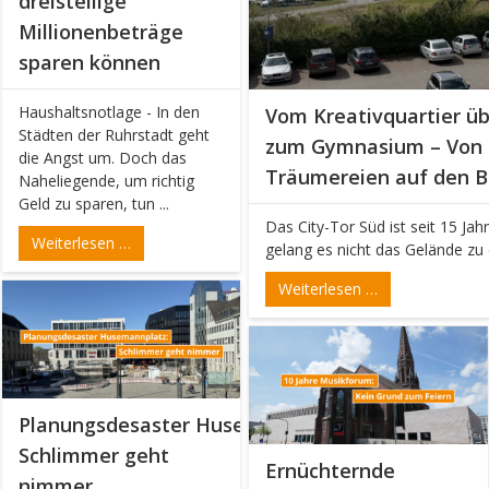
dreistellige
Millionenbeträge
sparen können
Haushaltsnotlage - In den
Vom Kreativquartier ü
Städten der Ruhrstadt geht
zum Gymnasium – Von r
die Angst um. Doch das
Träumereien auf den B
Naheliegende, um richtig
Geld zu sparen, tun ...
Das City-Tor Süd ist seit 15 Jah
Weiterlesen …
gelang es nicht das Gelände zu e
Weiterlesen …
Planungsdesaster Husemannplatz –
Schlimmer geht
Ernüchternde
nimmer