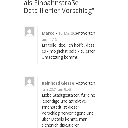
als Einbahnstraße –
Detaillierter Vorschlag
“
Marco
-
Antworten
16. Mai 2021
um 11:16
Ein tolle Idee. Ich hoffe, dass
es - möglichst bald - zu einer
Umsetzung kommt.
Reinhard Gierse
-
Antworten
2.
Juni 2021 um 8:58
Liebe Stadtgestalter, für eine
lebendige und attraktive
Innenstadt ist dieser
Vorschlag hervorragend und
über Details könnte man
sicherlich diskutieren.