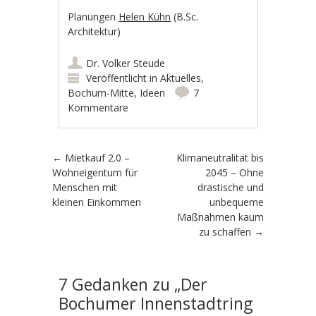
Planungen
Helen Kühn
(B.Sc.
Architektur)
Dr. Volker Steude
Veröffentlicht in
Aktuelles
,
Bochum-Mitte
,
Ideen
7
Kommentare
Artikel-Navigation
←
Mietkauf 2.0 –
Klimaneutralität bis
Wohneigentum für
2045 – Ohne
Menschen mit
drastische und
kleinen Einkommen
unbequeme
Maßnahmen kaum
zu schaffen
→
7 Gedanken zu „
Der
Bochumer Innenstadtring