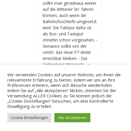
sollte man geradeaus weiter
auf die Wittener Str. fahren
können, auch wenn die
Bahnhofsschleife umgesetzt
wird. Die Fahrpur dafür ist
als Bus- und Taxispur
ohnehin schon vorgesehen. -
Genauso sollte von der
Unistr. das neue P7 direkt
erreichbar bleiben. - Die
Verbindung Viktoriastr. ->
Südring -> Rottstr. kann über
Wir verwenden Cookies auf unserer Website, um Ihnen die
die bisher nur als
relevanteste Erfahrung zu bieten, indem wir uns an Ihre
Anlieferspur vorgesehene
Präferenzen erinnern, wenn sich Besuche wiederholen.
Fläche erhalten bleiben. -
Indem Sie auf „Alle akzeptieren“ klicken, stimmen Sie der
Falls Durchgensverkehr
Verwendung ALLER Cookies zu. Sie können jedoch die
„Cookie-Einstellungen“ besuchen, um eine kontrollierte
durch Brückstr. / Untere
Einwilligung zu erteilen.
Marktstr. anderweitig
verhindert wird: Die
Cookie Einstellungen
Alle akzeptieren
Busfahrspur von der
Scharnhorststr. bis zur