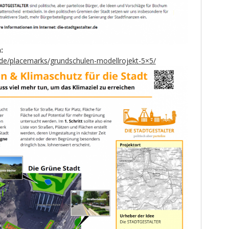
:
er.de/placemarks/grundschulen-modellrojekt-5×5/