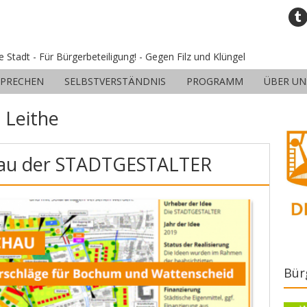
ne Stadt - Für Bürgerbeteiligung! - Gegen Filz und Klüngel
SPRECHEN
SELBSTVERSTÄNDNIS
PROGRAMM
ÜBER UN
:
Leithe
hau der STADTGESTALTER
Bür