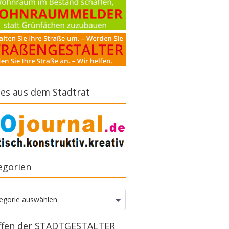
es aus dem Stadtrat
egorien
gorien
egorie auswählen
ffen der STADTGESTALTER