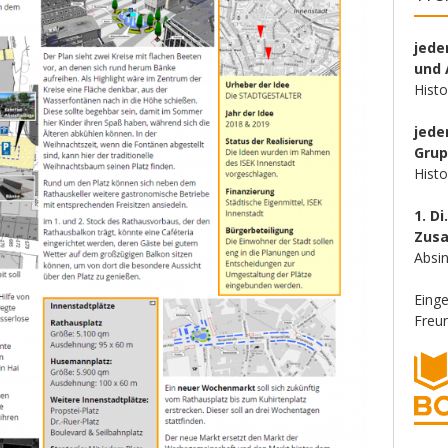
jede
und 
Hist
jede
Gru
Hist
1. Di
Zus
Absin
Eing
Freun