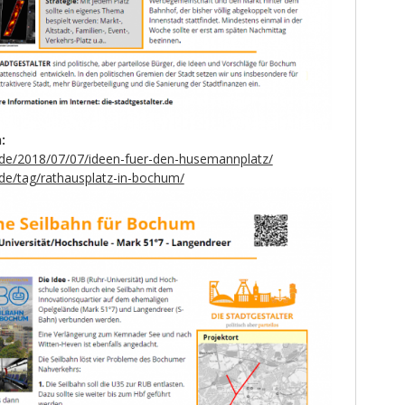
:
er.de/2018/07/07/ideen-fuer-den-husemannplatz/
r.de/tag/rathausplatz-in-bochum/