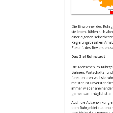
Die Einwohner des Ruhrgeb
sie leben, fühlen sich ab
einer eigenen selbstbest
Regierungsbezirken Arnsb
Zukunft des Reviers entsc
Das Ziel Ruhrstadt
Die Menschen im Ruhrgeb
Bahnen, Wirtschafts- und
funktionieren weil sie ruh
meisten ist unverständli
immer wieder aneinander 
gemeinsam möglichst an 
Auch die Außenwirkung ei
dem Ruhrgebiet national w
(
Wo bleibt die Megacity 