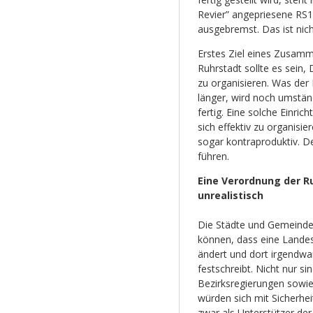
Revier” angepriesene RS1
ausgebremst. Das ist nicht
Erstes Ziel eines Zusam
Ruhrstadt sollte es sein, 
zu organisieren. Was der 
länger, wird noch umständ
fertig. Eine solche Einric
sich effektiv zu organisie
sogar kontraproduktiv. D
führen.
Eine Verordnung der R
unrealistisch
Die Städte und Gemeinde
können, dass eine Lande
ändert und dort irgendwa
festschreibt. Nicht nur si
Bezirksregierungen sowi
würden sich mit Sicherhei
zwar als Unterstützer der