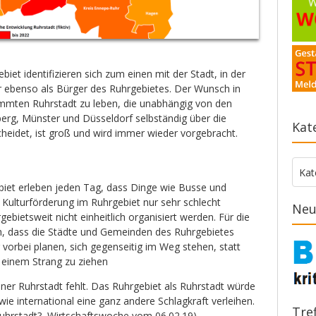
iet identifizieren sich zum einen mit der Stadt, in der
er ebenso als Bürger des Ruhrgebietes. Der Wunsch in
immten Ruhrstadt zu leben, die unabhängig von den
erg, Münster und Düsseldorf selbständig über die
Kat
heidet, ist groß und wird immer wieder vorgebracht.
Kate
Kat
iet erleben jeden Tag, dass Dinge wie Busse und
 Kulturförderung im Ruhrgebiet nur sehr schlecht
Neu
rgebietsweit nicht einheitlich organisiert werden. Für die
ch, dass die Städte und Gemeinden des Ruhrgebietes
vorbei planen, sich gegenseitig im Weg stehen, statt
einem Strang zu ziehen
ner Ruhrstadt fehlt. Das Ruhrgebiet als Ruhrstadt würde
ie international eine ganz andere Schlagkraft verleihen.
Tre
Ruhrstadt?, Wirtschaftswoche vom 06.02.19
).