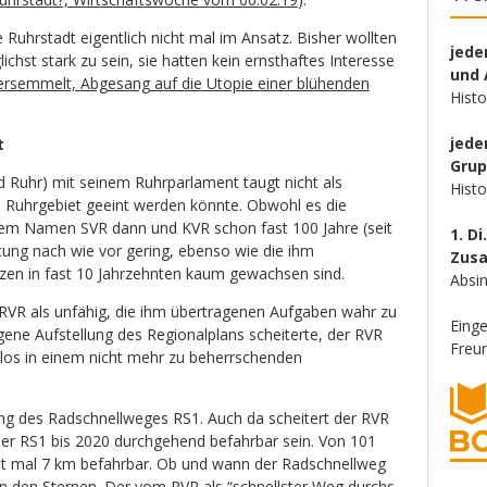
e Ruhrstadt eigentlich nicht mal im Ansatz. Bisher wollten
jede
ichst stark zu sein, sie hatten kein ernsthaftes Interesse
und 
ersemmelt, Abgesang auf die Utopie einer blühenden
Hist
jede
t
Gru
 Ruhr) mit seinem Ruhrparlament taugt nicht als
Hist
s Ruhrgebiet geeint werden könnte. Obwohl es die
dem Namen SVR dann und KVR schon fast 100 Jahre (seit
1. Di
utung nach wie vor gering, ebenso wie die ihm
Zus
n in fast 10 Jahrzehnten kaum gewachsen sind.
Absin
r RVR als unfähig, die ihm übertragenen Aufgaben wahr zu
Eing
ene Aufstellung des Regionalplans scheiterte, der RVR
Freun
slos in einem nicht mehr zu beherrschenden
nung des Radschnellweges RS1. Auch da scheitert der RVR
te der RS1 bis 2020 durchgehend befahrbar sein. Von 101
cht mal 7 km befahrbar. Ob und wann der Radschnellweg
ht in den Sternen. Der vom RVR als “schnellster Weg durchs