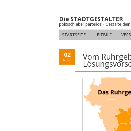
Die STADTGESTALTER
politisch aber parteilos - Gestalte dei
STARTSEITE
LEITBILD
VER
02
Vom Ruhrgebi
NOV.
Lösungsvors