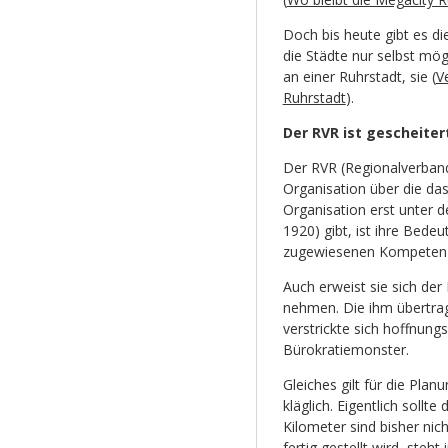
Doch bis heute gibt es di
die Städte nur selbst mögl
an einer Ruhrstadt, sie (
V
Ruhrstadt
).
Der RVR ist gescheiter
Der RVR (Regionalverband
Organisation über die da
Organisation erst unter 
1920) gibt, ist ihre Bede
zugewiesenen Kompetenze
Auch erweist sie sich de
nehmen. Die ihm übertrag
verstrickte sich hoffnung
Bürokratiemonster.
Gleiches gilt für die Pla
kläglich. Eigentlich soll
Kilometer sind bisher ni
fertig gestellt wird, ste