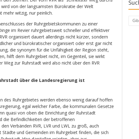
Suc
 wird von der langsamsten Bürokratie der Welt
 mehr witzig, nur peinlich.
Such
menschlusses der Ruhrgebietskommunen zu einer
Dinge im Revier ruhrgebietsweit schneller und effektiver
RVR organisiert dauert allerdings nicht kürzer, sondern
licher und bürokratischer organisiert oder erst gar nicht
htung, die synonym für die Unfähigkeit der Region steht,
ren, hilft dem Ruhrgebiet nicht, im Gegenteil, sie wirkt
er Weg zur Ruhrstadt wird also nicht über den RVR
uhrstadt über die Landesregierung ist
n des Ruhrgebietes werden ebenso wenig darauf hoffen
sregierung, egal welcher Farbe, die kommunalen Gesetze
nn quasi von oben die Einrichtung der Ruhrstadt
nd die Befindlichkeiten der betroffenen
e den Verbänden RVR, LVR und LWL zu groß, auch
t Städte und Gemeinden im Ruhrgebiet finden, die sich
 Ruhrstadt-Idee darstellen würden, aber aus