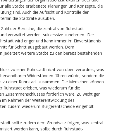
ür alle Städte erarbeitete Planungen und Konzepte, die
tung sind. Auch die Aufsicht und Kontrolle der
terhin die Stadträte ausüben.
 Zahl der Bereiche, die zentral von Ruhrstadt-
t und verwaltet werden, sukzessive zunehmen.. Der
rstadt wird enger und kann immer im Einverständnis
chritt für Schritt ausgebaut werden. Dem
jederzeit weitere Städte zu den bereits bestehenden
uss zu einer Ruhrstadt nicht von oben verordnet, was
überwindbaren Widerständen führen würde, sondern die
h zu einer Ruhrstadt zusammen. Die Menschen können
ner Ruhrstadt erleben, was wiederum für die
en Zusammenschlusses förderlich wäre. Zu wichtigen
 im Rahmen der Weiterentwicklung des
ten zudem wiederum Bürgerentscheide eingeholt
rstadt sollte zudem dem Grundsatz folgen, was zentral
anisiert werden kann, sollte durch Ruhrstadt-