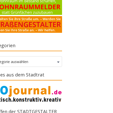
egorien
gorien
egorie auswählen
es aus dem Stadtrat
ffen der STADTGESTALTER