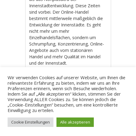
Innenstadtentwicklung. Diese Zeiten
sind vorbei. Der Online-Handel
bestimmt mittlerweile maßgeblich die
Entwicklung der Innenstädte. Es geht
nicht mehr um mehr
Einzelhandelsflächen, sondern um
Schrumpfung, Konzentrierung, Online-
Angebote auch vom stationären
Handel und mehr Qualität im Handel
und der Innenstadt.
Doch SPD, Grüne und der OB beharren
Wir verwenden Cookies auf unserer Website, um Ihnen die
in Sachen Einkaufszentren im Denken
relevanteste Erfahrung zu bieten, indem wir uns an Ihre
der 90er und frühen 2000er. Mehr und
Präferenzen erinnern, wenn sich Besuche wiederholen.
größere Handelsflächen würden der
Indem Sie auf „Alle akzeptieren“ klicken, stimmen Sie der
Innenstadt gut tun, diese Begründung
Verwendung ALLER Cookies zu. Sie können jedoch die
„Cookie-Einstellungen“ besuchen, um eine kontrollierte
bekam man bei der Ratssitzung am
Einwilligung zu erteilen.
16.11. immer wieder zu hören.
Weiterlesen
→
Cookie Einstellungen
Alle akzeptieren
Dr. Volker Steude