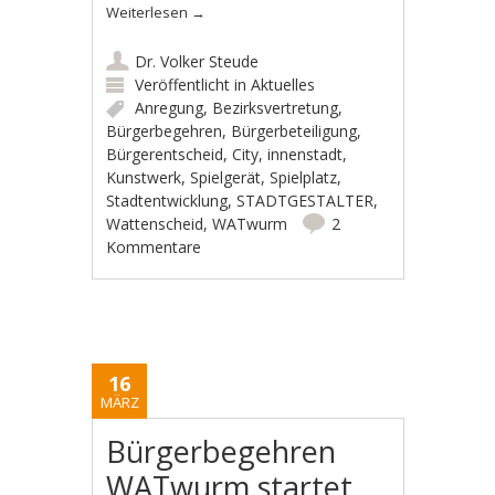
Weiterlesen
→
Dr. Volker Steude
Veröffentlicht in
Aktuelles
Anregung
,
Bezirksvertretung
,
Bürgerbegehren
,
Bürgerbeteiligung
,
Bürgerentscheid
,
City
,
innenstadt
,
Kunstwerk
,
Spielgerät
,
Spielplatz
,
Stadtentwicklung
,
STADTGESTALTER
,
Wattenscheid
,
WATwurm
2
Kommentare
16
MÄRZ
Bürgerbegehren
WATwurm startet