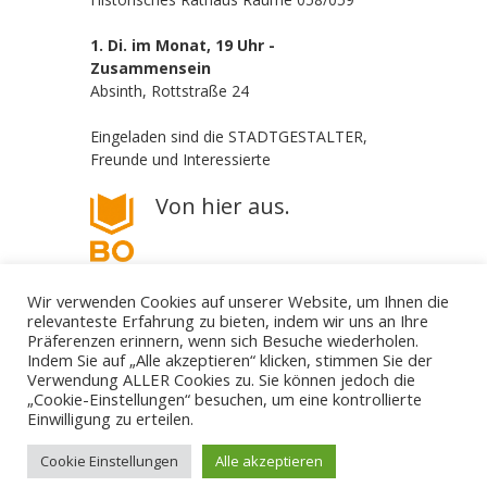
1. Di. im Monat, 19 Uhr -
Zusammensein
Absinth, Rottstraße 24
Eingeladen sind die STADTGESTALTER,
Freunde und Interessierte
Von hier aus.
Wir verwenden Cookies auf unserer Website, um Ihnen die
relevanteste Erfahrung zu bieten, indem wir uns an Ihre
Präferenzen erinnern, wenn sich Besuche wiederholen.
Indem Sie auf „Alle akzeptieren“ klicken, stimmen Sie der
Verwendung ALLER Cookies zu. Sie können jedoch die
„Cookie-Einstellungen“ besuchen, um eine kontrollierte
Die STADTGESTALTER - politisch aber parteilos
Einwilligung zu erteilen.
Gestalte deine Stadt. - Für Bürgerbeteiligung! - Gegen
Filz und Klüngel.
mail@die-stadtgestalter.de
Cookie Einstellungen
Alle akzeptieren
↑