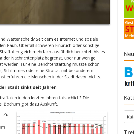
nd Wattenscheid? Seit dem es Internet und soziale
eden Raub, Überfall schweren Einbruch oder sonstige
Straftaten gleich mehrfach ausführlich berichtet. Als es
Neu
ar der Nachrichtenplatz begrenzt, über nur wenige
tet werden. Für eine Berichterstattung musste schon
, Schlimmes oder eine Straftat mit besonderem
nst erfuhren die Menschen in der Stadt davon nichts.
der Stadt sinkt seit Jahren
Kat
traftaten in den letzten Jahren tatsächlich? Die
izei Bochum
gibt dazu Auskunft.
– Zu
Kate
Kat
hum
Tre