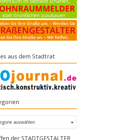
es aus dem Stadtrat
egorien
gorien
egorie auswählen
ffen der STADTGESTALTER