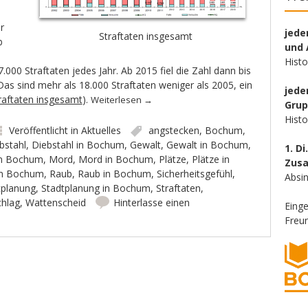
r
jede
Straftaten insgesamt
b
und 
Hist
000 Straftaten jedes Jahr. Ab 2015 fiel die Zahl dann bis
Das sind mehr als 18.000 Straftaten weniger als 2005, ein
jede
traftaten insgesamt
).
Weiterlesen
→
Gru
Hist
Veröffentlicht in
Aktuelles
angstecken
,
Bochum
,
bstahl
,
Diebstahl in Bochum
,
Gewalt
,
Gewalt in Bochum
,
1. Di
 in Bochum
,
Mord
,
Mord in Bochum
,
Plätze
,
Plätze in
Zus
 in Bochum
,
Raub
,
Raub in Bochum
,
Sicherheitsgefühl
,
Absin
tplanung
,
Stadtplanung in Bochum
,
Straftaten
,
chlag
,
Wattenscheid
Hinterlasse einen
Eing
Freun