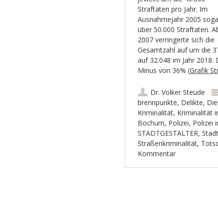
Straftaten pro Jahr. Im
Ausnahmejahr 2005 soga
über 50.000 Straftaten. A
2007 verringerte sich die
Gesamtzahl auf um die 37.
auf 32.048 im Jahr 2018. 
Minus von 36% (
Grafik S
Dr. Volker Steude
brennpunkte
,
Delikte
,
Die
Kriminalität
,
Kriminalität
Bochum
,
Polizei
,
Polizei
STADTGESTALTER
,
Stad
Straßenkriminalität
,
Tots
Kommentar
Artikel-Navigation