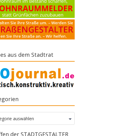
es aus dem Stadtrat
egorien
gorien
egorie auswählen
ffen der STADTGESTALTER