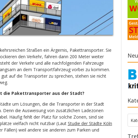
kehrsreichen Straßen ein Ärgernis, Pakettransporter. Sie
Neu
blockieren den Verkehr, fahren dann 200 Meter weiter
 steht der Verkehr und alle nachfolgenden Fahrzeuge
angsam an dem Transportfahrzeug vorbei zu kommen.
 gut auf die Transporter zu sprechen, stehen sie nicht
weg.
 die Pakettransporter aus der Stadt?
Kat
Städte um Lösungen, die die Transporter in der Stadt
n. Denn die Ausweisung von zusätzlichen Ladezonen
abel. Häufig fehlt der Platz für solche Zonen, sind sie
Kate
Kat
plätze vielfach nicht nutzbar (Laut
Studie der Städte Köln
r Fällen) weil andere sie anderen zum Parken und
Tre