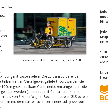
enräder
jede
bus,
und 
Hist
eren
jede
 von
Gru
nd
Hist
n
nd
1. Di
,
Zus
Lastenrad mit Containerbox, Foto DHL
Absin
:
Eing
rbindung mit Lastenrädern. Die zu transportierenden
Freun
teilzentren im Verteilgebiet geliefert, dort werden die
0x100cm große, rollbare Containerboxen umgeladen, die
 geladen werden (
Lastenrad mit Containerbox
), mit
Umkreis von 3 km erfolgt. In Bochum betreibt GLS bereits
lungen mit dem Lastenrad in der Innenstadt (
WAZ vom
→