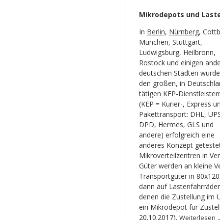
Mikrodepots und Last
In
Berlin
,
Nürnberg
, Cott
München, Stuttgart,
Ludwigsburg, Heilbronn,
Rostock und einigen and
deutschen Städten wurde
den großen, in Deutschla
tätigen KEP-Dienstleister
(KEP = Kurier-, Express u
Pakettransport: DHL, UPS
DPD, Hermes, GLS und
andere) erfolgreich eine
anderes Konzept getestet
Mikroverteilzentren in Ve
Güter werden an kleine Ver
Transportgüter in 80x12
dann auf Lastenfahrräder
denen die Zustellung im 
ein Mikrodepot für Zustel
20.10.2017
).
Weiterlesen