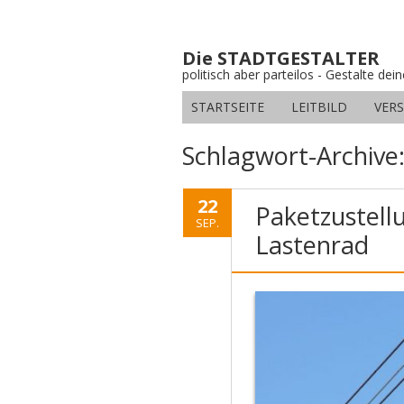
Die STADTGESTALTER
politisch aber parteilos - Gestalte dei
STARTSEITE
LEITBILD
VER
Schlagwort-Archive
22
Paketzustell
SEP.
Lastenrad