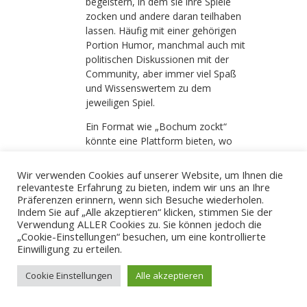
begeistern, in dem sie ihre Spiele
zocken und andere daran teilhaben
lassen. Häufig mit einer gehörigen
Portion Humor, manchmal auch mit
politischen Diskussionen mit der
Community, aber immer viel Spaß
und Wissenswertem zu dem
jeweiligen Spiel.
Ein Format wie „Bochum zockt“
könnte eine Plattform bieten, wo
bekannte Youtuber und Streamer auf
der Leinwand das tun können, was
Wir verwenden Cookies auf unserer Website, um Ihnen die
sie sonst von zu Hause aus machen.
relevanteste Erfahrung zu bieten, indem wir uns an Ihre
Mit Moderation und dem direkten
Präferenzen erinnern, wenn sich Besuche wiederholen.
Indem Sie auf „Alle akzeptieren“ klicken, stimmen Sie der
Kontakt zur Community könnte sich
Verwendung ALLER Cookies zu. Sie können jedoch die
im Zeitalter der Digitalisierung eine
„Cookie-Einstellungen“ besuchen, um eine kontrollierte
neue Möglichkeit auftun, um junge
Einwilligung zu erteilen.
Menschen zu begeistern und in die
Innenstadt zu locken.
Cookie Einstellungen
Alle akzeptieren
Zur Beschreibung der Idee