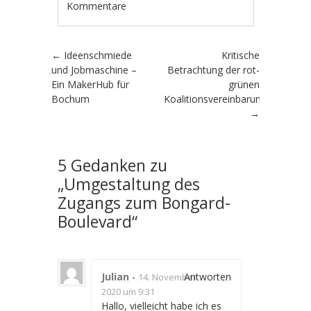
Kommentare
Artikel-Navigation
←
Ideenschmiede
Kritische
und Jobmaschine –
Betrachtung der rot-
Ein MakerHub für
grünen
Bochum
Koalitionsvereinbarung
→
5 Gedanken zu
„
Umgestaltung des
Zugangs zum Bongard-
Boulevard
“
Julian
-
Antworten
14. November
2020 um 9:31
Hallo, vielleicht habe ich es