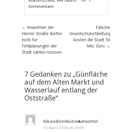
Wattenscheid
,
WATwurm
7
Kommentare
Artikel-Navigation
←
Anwohner der
Falsche
Herner Straße dürfen
Grundschulschließungen
nicht für
kosten die Stadt 50
Fehlplanungen der
Mio. Euro
→
Stadt zahlen müssen
7 Gedanken zu „
Günfläche
auf dem Alten Markt und
Wasserlauf entlang der
Oststraße
“
Aikondistribution
Antworten
-
17. März 2019 um 20:03