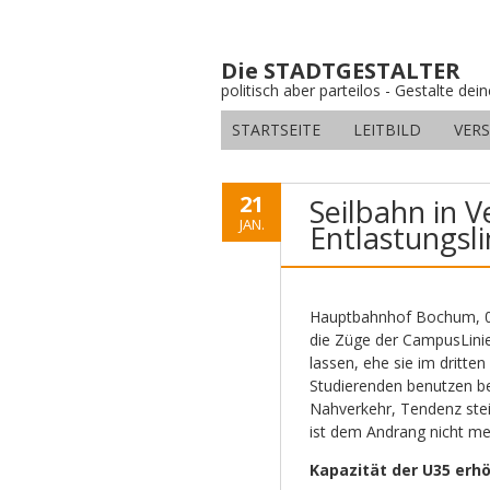
Die STADTGESTALTER
politisch aber parteilos - Gestalte dei
STARTSEITE
LEITBILD
VER
21
Seilbahn in 
JAN.
Entlastungsli
Hauptbahnhof Bochum, 08
die Züge der CampusLinie
lassen, ehe sie im dritte
Studierenden benutzen bei
Nahverkehr, Tendenz stei
ist dem Andrang nicht meh
Kapazität der U35 erhö