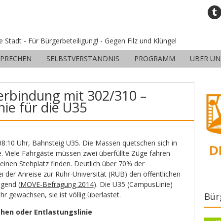
ne Stadt - Für Bürgerbeteiligung! - Gegen Filz und Klüngel
SPRECHEN
SELBSTVERSTÄNDNIS
PROGRAMM
ÜBER UN
Verbindung mit 302/310 –
nie für die U35
:10 Uhr, Bahnsteig U35. Die Massen quetschen sich in
. Viele Fahrgäste müssen zwei überfüllte Züge fahren
n einen Stehplatz finden. Deutlich über 70% der
 der Anreise zur Ruhr-Universität (RUB) den öffentlichen
gend (
MOVE-Befragung 2014
). Die U35 (CampusLinie)
r gewachsen, sie ist völlig überlastet.
Bür
hen oder Entlastungslinie