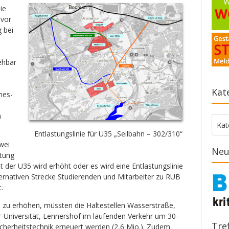
ie
 vor
g bei
ehbar
Kat
nes-
h
Kate
Kat
Entlastungslinie für U35 „Seilbahn – 302/310“
wei
Neu
stung
ät der U35 wird erhöht oder es wird eine Entlastungslinie
alternativen Strecke Studierenden und Mitarbeiter zu RUB
.
 zu erhöhen, müssten die Haltestellen Wasserstraße,
-Universität, Lennershof im laufenden Verkehr um 30-
Tre
icherheitstechnik erneuert werden (2,6 Mio.). Zudem