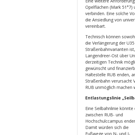
Eine weitere Anforderung 
Opelflächen (Mark 51°7)
verbinden. Eine solche V
die Ansiedlung von unive
vereinbart.
Technisch können sowohl 
die Verlängerung der U35 
Straßenbahnvarianten ist,
Langendreer-Ost über Unt
derzeitigen Technik mögli
gewünscht und finanzierb
Haltestelle RUB enden, a
Straßenbahn verursacht 
RUB unmöglich machen 
Entlastungslinie „Seil
Eine Seilbahnlinie könnte 
zwischen RUB- und
Hochschulccampus enden
Damit würden sich die
Fußwege von N- und I-