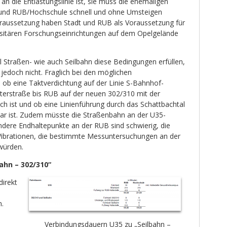
an die Entlastungslinie ist, sie muss die ehemaligen
 und RUB/Hochschule schnell und ohne Umsteigen
oraussetzung haben Stadt und RUB als Voraussetzung für
rsitären Forschungseinrichtungen auf dem Opelgelände
Straßen- wie auch Seilbahn diese Bedingungen erfüllen,
jedoch nicht. Fraglich bei den möglichen
 ob eine Taktverdichtung auf der Linie S-Bahnhof-
erstraße bis RUB auf der neuen 302/310 mit der
ch ist und ob eine Linienführung durch das Schattbachtal
ar ist. Zudem müsste die Straßenbahn an der U35-
ndere Endhaltepunkte an der RUB sind schwierig, die
Vibrationen, die bestimmte Messuntersuchungen an der
würden.
bahn – 302/310“
direkt
.
Verbindungsdauern U35 zu „Seilbahn –