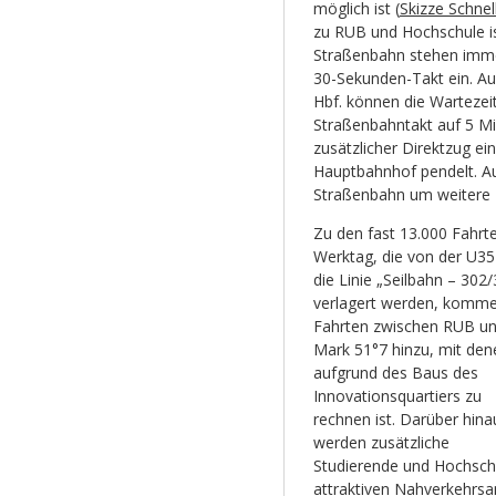
möglich ist (
Skizze Schnel
zu RUB und Hochschule is
Straßenbahn stehen immer
30-Sekunden-Takt ein. 
Hbf. können die Wartezei
Straßenbahntakt auf 5 Min
zusätzlicher Direktzug e
Hauptbahnhof pendelt. Auf
Straßenbahn um weitere 
Zu den fast 13.000 Fahrt
Werktag, die von der U35
die Linie „Seilbahn – 302
verlagert werden, komme
Fahrten zwischen RUB u
Mark 51°7 hinzu, mit den
aufgrund des Baus des
Innovationsquartiers zu
rechnen ist. Darüber hina
werden zusätzliche
Studierende und Hochsch
attraktiven Nahverkehrs