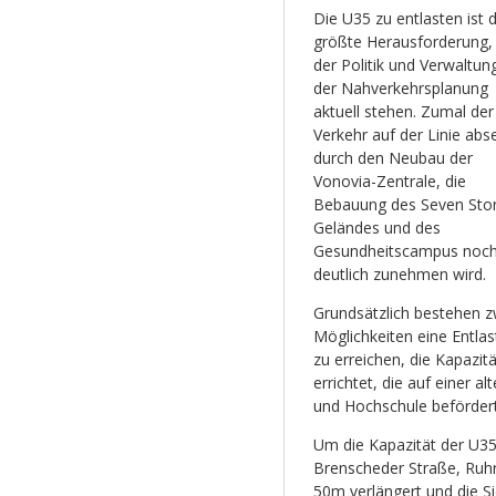
Die U35 zu entlasten ist d
größte Herausforderung,
der Politik und Verwaltun
der Nahverkehrsplanung
aktuell stehen. Zumal der
Verkehr auf der Linie abs
durch den Neubau der
Vonovia-Zentrale, die
Bebauung des Seven Sto
Geländes und des
Gesundheitscampus noc
deutlich zunehmen wird.
Grundsätzlich bestehen z
Möglichkeiten eine Entla
zu erreichen, die Kapazit
errichtet, die auf einer 
und Hochschule befördert
Um die Kapazität der U35
Brenscheder Straße, Ruhr
50m verlängert und die S