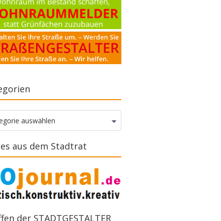
egorien
gorien
egorie auswählen
es aus dem Stadtrat
ffen der STADTGESTALTER