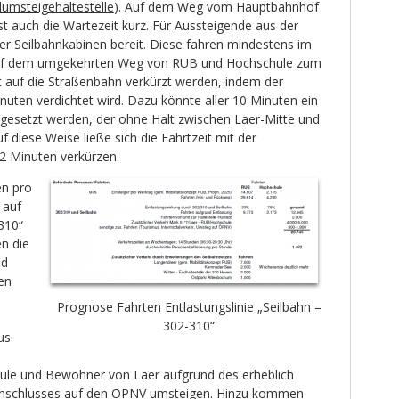
lumsteigehaltestelle
). Auf dem Weg vom Hauptbahnhof
t auch die Wartezeit kurz. Für Aussteigende aus der
 Seilbahnkabinen bereit. Diese fahren mindestens im
Auf dem umgekehrten Weg von RUB und Hochschule zum
t auf die Straßenbahn verkürzt werden, indem der
uten verdichtet wird. Dazu könnte aller 10 Minuten ein
ingesetzt werden, der ohne Halt zwischen Laer-Mitte und
 diese Weise ließe sich die Fahrtzeit mit der
2 Minuten verkürzen.
en pro
 auf
/310“
n die
nd
en
Prognose Fahrten Entlastungslinie „Seilbahn –
302-310“
us
ule und Bewohner von Laer aufgrund des erheblich
anschlusses auf den ÖPNV umsteigen. Hinzu kommen