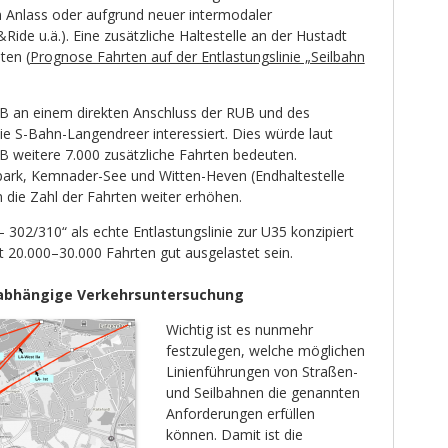
m Anlass oder aufgrund neuer intermodaler
Ride u.ä.). Eine zusätzliche Haltestelle an der Hustadt
ten (
Prognose Fahrten auf der Entlastungslinie „Seilbahn
UB an einem direkten Anschluss der RUB und des
ie S-Bahn-Langendreer interessiert. Dies würde laut
B weitere 7.000 zusätzliche Fahrten bedeuten.
ark, Kemnader-See und Witten-Heven (Endhaltestelle
die Zahl der Fahrten weiter erhöhen.
– 302/310“ als echte Entlastungslinie zur U35 konzipiert
it 20.000–30.000 Fahrten gut ausgelastet sein.
nabhängige Verkehrsuntersuchung
Wichtig ist es nunmehr
festzulegen, welche möglichen
Linienführungen von Straßen-
und Seilbahnen die genannten
Anforderungen erfüllen
können. Damit ist die