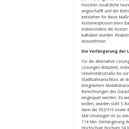
müssten zusätzliche teur
angeschafft und der Betri
entstehen für diese Maß
Kostenexplosion beim Bau
insbesondere die Kosten f
kalkuliert wurden. Reali
anzunehmen.
Die Verlängerung der 
Für die alternative Lösun
Lösungen diskutiert, ins
Universitätsstraße bis zu
Stadtbahnanschluss an di
integriertem Mobilitätsk
Berechnungen des Gutach
eingespart werden. Zu we
wollen, würden statt S-
dann die 302/310 sowie 
Mal Umsteigen ist zu unko
114 Mio. (Verlängerung d
Hochschule Bochum 34 Mi