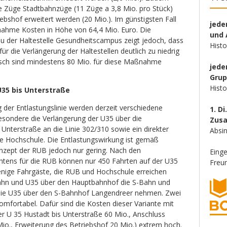
e Züge Stadtbahnzüge (11 Züge a 3,8 Mio. pro Stück)
ebshof erweitert werden (20 Mio.). Im günstigsten Fall
jede
nahme Kosten in Höhe von 64,4 Mio. Euro. Die
und 
 der Haltestelle Gesundheitscampus zeigt jedoch, dass
Hist
ür die Verlängerung der Haltestellen deutlich zu niedrig
stisch sind mindestens 80 Mio. für diese Maßnahme
jede
Gru
Hist
U35 bis Unterstraße
g der Entlastungslinie werden derzeit verschiedene
1. Di
besondere die Verlängerung der U35 über die
Zus
r Unterstraße an die Linie 302/310 sowie ein direkter
Absin
e Hochschule. Die Entlastungswirkung ist gemäß
onzept der RUB jedoch nur gering. Nach den
Eing
tens für die RUB können nur 450 Fahrten auf der U35
Freun
nige Fahrgäste, die RUB und Hochschule erreichen
Bahn und U35 über den Hauptbahnhof die S-Bahn und
die U35 über den S-Bahnhof Langendreer nehmen. Zwei
mfortabel. Dafür sind die Kosten dieser Variante mit
er U 35 Hustadt bis Unterstraße 60 Mio., Anschluss
o., Erweiterung des Betriebshof 20 Mio.) extrem hoch.