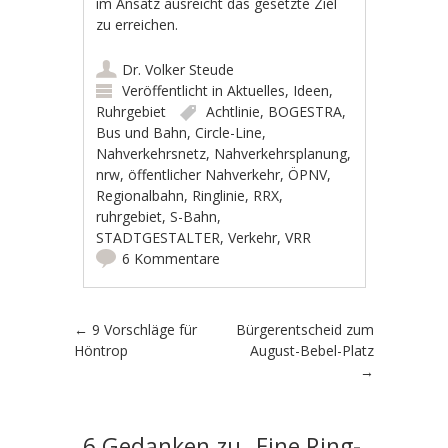
im Ansatz ausreicht das gesetzte Ziel
zu erreichen.
Dr. Volker Steude
Veröffentlicht in
Aktuelles
,
Ideen
,
Ruhrgebiet
Achtlinie
,
BOGESTRA
,
Bus und Bahn
,
Circle-Line
,
Nahverkehrsnetz
,
Nahverkehrsplanung
,
nrw
,
öffentlicher Nahverkehr
,
ÖPNV
,
Regionalbahn
,
Ringlinie
,
RRX
,
ruhrgebiet
,
S-Bahn
,
STADTGESTALTER
,
Verkehr
,
VRR
6 Kommentare
Artikel-Navigation
←
9 Vorschläge für
Bürgerentscheid zum
Höntrop
August-Bebel-Platz
→
6 Gedanken zu „
Eine Ring-