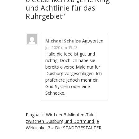
und Achtlinie für das
Ruhrgebiet
“
Michael Schulze
-
Antworten
15.
Juli 2020 um 15:43
Hallo die Idee ist gut und
richtig. Doch ich habe sie
bereits diverse Male nur für
Duisburg vorgeschlagen. Ich
präferiere jedoch mehr ein
Grid-System oder eine
Schnecke.
Pingback:
Wird der 5-Minuten-Takt
zwischen Duisburg und Dortmund je
Wirklichkeit? – Die STADTGESTALTER