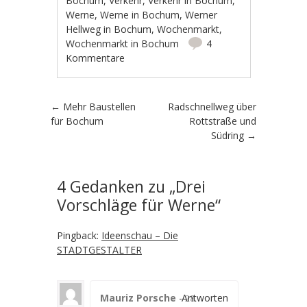
Bochum
,
Verkehr
,
Verkehr in Bochum
,
Werne
,
Werne in Bochum
,
Werner
Hellweg in Bochum
,
Wochenmarkt
,
Wochenmarkt in Bochum
4
Kommentare
Artikel-Navigation
←
Mehr Baustellen
Radschnellweg über
für Bochum
Rottstraße und
Südring
→
4 Gedanken zu „
Drei
Vorschläge für Werne
“
Pingback:
Ideenschau – Die
STADTGESTALTER
Mauriz Porsche
-
Antworten
28.