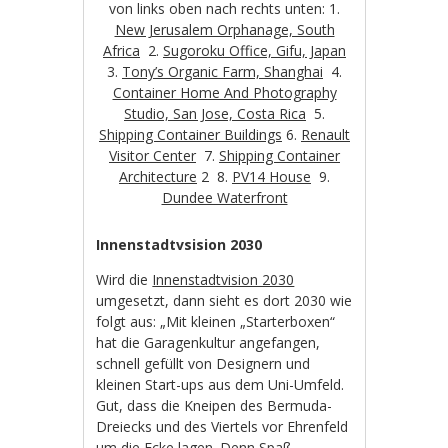
von links oben nach rechts unten: 1.
New Jerusalem Orphanage, South
Africa
2.
Sugoroku Office, Gifu, Japan
3.
Tony’s Organic Farm, Shanghai
4.
Container Home And Photography
Studio, San Jose, Costa Rica
5.
Shipping Container Buildings
6.
Renault
Visitor Center
7.
Shipping Container
Architecture
2 8.
PV14 House
9.
Dundee Waterfront
Innenstadtvsision 2030
Wird die
Innenstadtvision 2030
umgesetzt, dann sieht es dort 2030 wie
folgt aus: „Mit kleinen „Starterboxen“
hat die Garagenkultur angefangen,
schnell gefüllt von Designern und
kleinen Start-ups aus dem Uni-Umfeld.
Gut, dass die Kneipen des Bermuda-
Dreiecks und des Viertels vor Ehrenfeld
um die Ecke lagen. Denn Spaß,