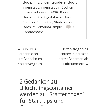
Bochum
,
gründer
,
gründer in Bochum
,
innenstadt
,
innenstadt in Bochum
,
Innenstadtvsision 2030
,
Rub in
Bochum
,
Stadtgestalter in Bochum
,
Start up
,
Studenten
,
Studenten in
Bochum
,
Viktoria-Campus
2
Kommentare
Artikel-Navigation
←
U35+Bus,
Bezirksregierung
Seilbahn oder
entlarvt städtische
Straßenbahn im
Sparmaßnahmen als
Kostenvergleich
Luftnummern
→
2 Gedanken zu
„
Flüchtlingscontainer
werden zu „Starterboxen“
für Start-ups und