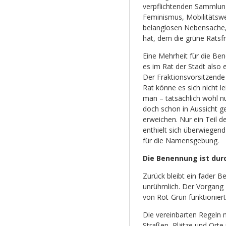
verpflichtenden Sammlung
Feminismus, Mobilitätsw
belanglosen Nebensache, 
hat, dem die grüne Ratsf
Eine Mehrheit für die Be
es im Rat der Stadt also 
Der Fraktionsvorsitzende 
Rat könne es sich nicht 
man – tatsächlich wohl n
doch schon in Aussicht ge
erweichen. Nur ein Teil 
enthielt sich überwiegen
für die Namensgebung.
Die Benennung ist durc
Zurück bleibt ein fader 
unrühmlich. Der Vorgang 
von Rot-Grün funktionier
Die vereinbarten Regeln 
Straßen, Plätze und Orte 