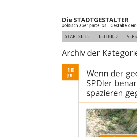
Die STADTGESTALTER
politisch aber parteilos - Gestalte dei
STARTSEITE
LEITBILD
VER
Archiv der Kategori
18
Wenn der geo
JULI
SPDler benan
spazieren ge