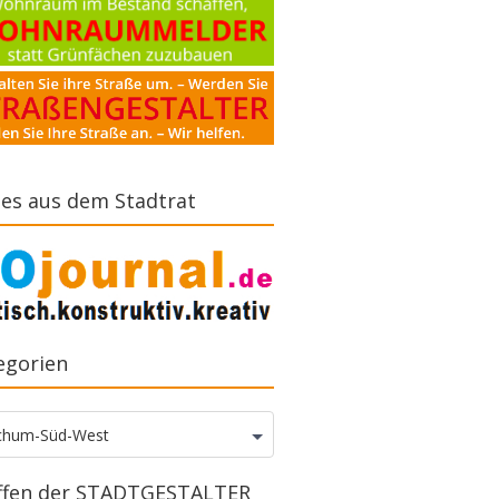
es aus dem Stadtrat
egorien
gorien
chum-Süd-West
ffen der STADTGESTALTER