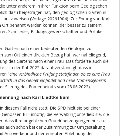
ie unter anderem in ihrer Funktion beim Geologischen
h dazu beigetragen hat, den geologischen Garten in
l auszuweisen (
Vorlage 20261904
). Zur Ehrung von Karl
n Ort benannt werden können, der besser zu seinem
er, Schulleiter, Bildungsgewerkschaftler und Politiker
en Garten nach einer bedeutenden Geologin zu
 zum Ort einen direkten Bezug hat, war naheliegend,
ng des Gartens nach einer Frau. Das forderte auch die
te sich der Rat 2022 darauf verständigt, dass in
ren “
eine verbindliche Prüfung stattfindet, ob es eine Frau
d örtlich in das Gebiet einfindet und neue Namensgeberin
der Sitzung des Frauenbeirats vom 28.06.2022
).
enennung nach Karl Liedtke kam
n diesem Fall nicht statt. Die SPD hielt sie bei einer
 Genossen für unnötig, die Verwaltung unterließ sie, die
r, dass ihre angeblichen Grundüberzeugungen nur auf
das auch schon bei der Zustimmung zur Umgestaltung
it Autoverkehr und der erneuten Ablehnung der