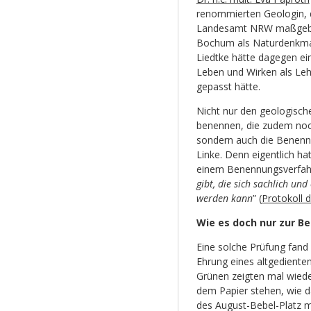
renommierten Geologin, d
Landesamt NRW maßgeblic
Bochum als Naturdenkma
Liedtke hätte dagegen ei
Leben und Wirken als Lehr
gepasst hätte.
Nicht nur den geologisch
benennen, die zudem noch
sondern auch die Benennu
Linke. Denn eigentlich hat
einem Benennungsverfah
gibt, die sich sachlich un
werden kann
” (
Protokoll 
Wie es doch nur zur B
Eine solche Prüfung fand i
Ehrung eines altgedienten
Grünen zeigten mal wiede
dem Papier stehen, wie 
des August-Bebel-Platz m