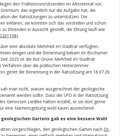
nliegen den Fraktionsvorsitzenden im Ältestenrat vor,
 Gremium. das eigentlich nur die Aufgabe hat, die
ation der Ratssitzungen zu unterstützen. Die
en erklären, sie könnten sich das vorstellen und schon
zu Ehrenden in Aussicht gestellt, die Ehrung läuft wie
20261108
).
ber eine absolute Mehrheit im Stadtrat verfügten,
arteien einigen und die Benennung bekam im Bochumer
Seit 2025 ist die Rot-Grüne Mehrheit im Stadtrat
s Verfahren über die politischen Hinterzimmer
Also geriet die Benennung in der Ratssitzung am 16.07.26
 sah man nicht, warum ausgerechnet der geologische
benannt werden sollte. Dass die SPD in der Ratssitzung
des Genossen Liedtke hätten erzählt, er sei dort gerne
 für eine Namensgebung wohl kaum ausreichend.
 geologischen Gartens gab es eine bessere Wahl
tten vorgeschlagen, den geologischen Garten nach
Dr.
zu benennen, einer vielfach geehrten und international