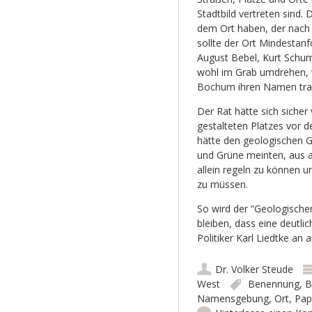
Stadtbild vertreten sind.
dem Ort haben, der nach
sollte der Ort Mindestanf
August Bebel, Kurt Schum
wohl im Grab umdrehen, w
Bochum ihren Namen tr
Der Rat hätte sich siche
gestalteten Platzes vor 
hätte den geologischen 
und Grüne meinten, aus a
allein regeln zu können u
zu müssen.
So wird der “Geologische
bleiben, dass eine deut
Politiker Karl Liedtke an
Dr. Volker Steude
West
Benennung
,
B
Namensgebung
,
Ort
,
Pap