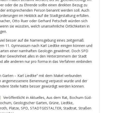
 Der oder die zu Ehrende sollte einen direkten Bezug zu
 der entsprechenden Person benannt werden soll. Auch
orderungen im Hinblick auf die Stadtgestaltung erfüllen.
acher, Otto Ruer oder Gerhard Petschelt würden sich
enn sie wüssten, welch unansehnliche Örtlichkeiten in
agen.
r viel besser auf die Namensgebung eines zeitgemäß
dem 11. Gymnasium nach Karl Liedtke einigen können und
Garten einer namhaften Geologin gewidmet. Doch SPD
lter Gewohnheit alles in den Hinterzimmern der Stadt
nd alle anderen nur pro forma in das Verfahren einbinden
n Garten – Karl Liedtke” mit dem Makel verbunden
lich angemessenere Benennung verpasst wurde und der
 andere Stelle hätte besser gewürdigt werden können.
Veröffentlicht in
Aktuelles
,
Aus dem Rat
,
Bochum-Süd-
ochum
,
Geologischer Garten
,
Grüne
,
Liedtke
,
roth
,
Plätze
,
SPD
,
STADTGESTALTER
,
Stadtrat
,
Straßen