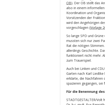
OB
). Der OB stellt das A
also in einem informellen
Koordination und Organis
Vorsitzenden der Fraktion
wird den Angehörigen des 
vorgeschlagen (
Vorlage 
So lange SPD und Grüne ü
mussten sich nur zwei P
Rat die nötigen Stimmen. 
allerdings Geschichte. Da
funktioniert nicht mehr. 
zum Trauerspiel.
Auch bei Linken und CDU
Garten nach Karl Liedtke 
erklärte, die Nachfahren 
spazieren gegangen, sei
Für die Benennung des
STADTGESTALTER/Volt ha
Dr. h.c. mult. Eva Paproth