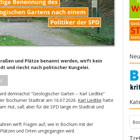
Neu
traßen und Plätze benannt werden, wirft kein
dt und riecht nach politischer Kungelei.
N
ird demnächst “Geologischer Garten – Karl Liedtke”
 der Bochumer Stadtrat am 16.07.2026.
Karl Liedtke
hatte
Kat
 am Hut, saß aber für die SPD lange im Stadtrat und
Kate
Bo
ren wirft Fragen auf, wie in Bochum mit der
Plätzen und Orten umgegangen wird.
Tre