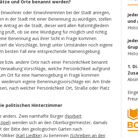
Plätze und Orte benannt werden?
Einwohner oder Einwohnerinnen bei der Stadt anregen,
jede
n in der Stadt mit einer Benennung zu würdigen, stellen
und 
 Antrag an die Stadt, dieser wird allen Ratsmitgliedern
Hist
g prüft, ob sie eine Würdigung für möglich und richtig
 eine Benennung aus ihrer Sicht in Frage kommen
jede
utiert die Vorschläge, bringt unter Umständen noch eigene
Gru
t im besten Fall eine entsprechende Namensgebung.
Hist
ze bzw. andere Orte nach einer Persönlichkeit benannt
1. Di
 Verwaltung Vorschläge, welche Persönlichkeit aufgrund
Zus
zum Ort für eine Namensgebung in Frage kommen
Absin
ngt wiederum eigene Benennungsvorschläge ein. Am Ende
sen, nach welcher Persönlichkeit Ort, Straße oder Platz
Eing
Freun
ie politischen Hinterzimmer
e anders. Zwei namhafte Bürger (
Norbert
Zöpel
) wenden sich an den Oberbürgermeister, damals
t der Bitte den geologischen Garten nach
litiker (
Karl Liedtke
) zu benennen (
Schreiben an den