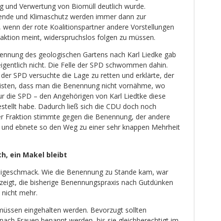
 und Verwertung von Biomüll deutlich wurde.
ende und Klimaschutz werden immer dann zur
wenn der rote Koalitionspartner andere Vorstellungen
raktion meint, widerspruchslos folgen zu müssen.
nennung des geologischen Gartens nach Karl Liedke gab
eigentlich nicht. Die Felle der SPD schwommen dahin.
der SPD versuchte die Lage zu retten und erklärte, der
leisten, dass man die Benennung nicht vornähme, wo
ur die SPD – den Angehörigen von Karl Liedtke diese
stellt habe. Dadurch ließ sich die CDU doch noch
der Fraktion stimmte gegen die Benennung, der andere
d und ebnete so den Weg zu einer sehr knappen Mehrheit
h, ein Makel bleibt
Beigeschmack. Wie die Benennung zu Stande kam, war
zeigt, die bisherige Benennungspraxis nach Gutdünken
t nicht mehr.
müssen eingehalten werden. Bevorzugt sollten
nach Frauen benannt werden, bis sie gleichberechtigt im