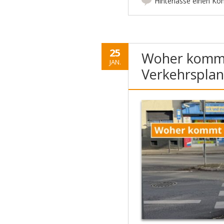
Hinterlasse einen K
25
Woher kommt
JAN.
Verkehrsplan