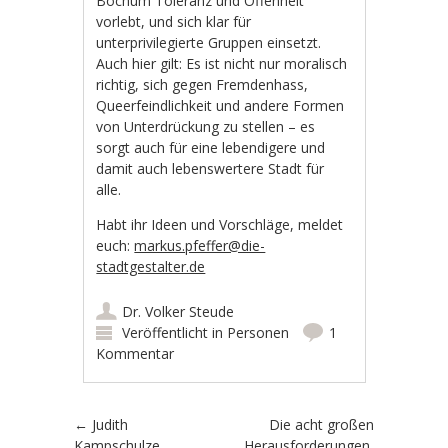
Bochum Toleranz und Offenheit
vorlebt, und sich klar für
unterprivilegierte Gruppen einsetzt.
Auch hier gilt: Es ist nicht nur moralisch
richtig, sich gegen Fremdenhass,
Queerfeindlichkeit und andere Formen
von Unterdrückung zu stellen – es
sorgt auch für eine lebendigere und
damit auch lebenswertere Stadt für
alle.
Habt ihr Ideen und Vorschläge, meldet
euch:
markus.pfeffer@die-
stadtgestalter.de
Dr. Volker Steude
Veröffentlicht in
Personen
1
Kommentar
Artikel-Navigation
←
Judith
Die acht großen
Kampschulze
Herausforderungen,