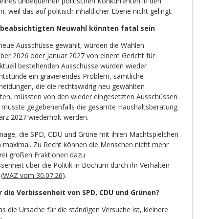
 eines unbequemen politischen Konkurrenten in den
 weil das auf politisch inhaltlicher Ebene nicht gelingt.
beabsichtigten Neuwahl könnten fatal sein
neue Ausschüsse gewählt, würden die Wahlen
ber 2026 oder Januar 2027 von einem Gericht für
e aktuell bestehenden Ausschüsse würden wieder
entstünde ein gravierendes Problem, sämtliche
eidungen, die die rechtswidrig neu gewählten
tten, müssten von den wieder eingesetzten Ausschüssen
o müsste gegebenenfalls die gesamte Haushaltsberatung
ärz 2027 wiederholt werden.
mage, die SPD, CDU und Grüne mit ihren Machtspielchen
en maximal. Zu Recht können die Menschen nicht mehr
drei großen Fraktionen dazu
ssenheit über die Politik in Bochum durch ihr Verhalten
(
WAZ vom 30.07.26
).
r die Verbissenheit von SPD, CDU und Grünen?
was die Ursache für die ständigen Versuche ist, kleinere