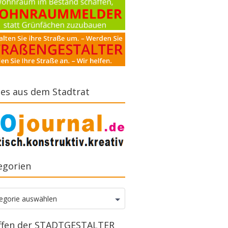
es aus dem Stadtrat
egorien
gorien
egorie auswählen
ffen der STADTGESTALTER