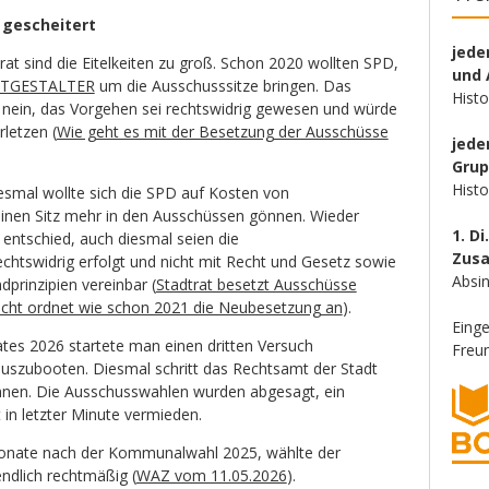
 gescheitert
jede
t sind die Eitelkeiten zu groß. Schon 2020 wollten SPD,
und 
TGESTALTER
um die Ausschusssitze bringen. Das
Hist
 nein, das Vorgehen sei rechtswidrig gewesen und würde
letzen (
Wie geht es mit der Besetzung der Ausschüsse
jede
Gru
Hist
iesmal wollte sich die SPD auf Kosten von
einen Sitz mehr in den Ausschüssen gönnen. Wieder
1. Di
d entschied, auch diesmal seien die
Zus
htswidrig erfolgt und nicht mit Recht und Gesetz sowie
Absin
prinzipien vereinbar (
Stadtrat besetzt Ausschüsse
richt ordnet wie schon 2021 die Neubesetzung an
).
Eing
ates 2026 startete man einen dritten Versuch
Freun
auszubooten. Diesmal schritt das Rechtsamt der Stadt
nnen. Die Ausschusswahlen wurden abgesagt, ein
 in letzter Minute vermieden.
Monate nach der Kommunalwahl 2025, wählte der
ndlich rechtmäßig (
WAZ vom 11.05.2026
).