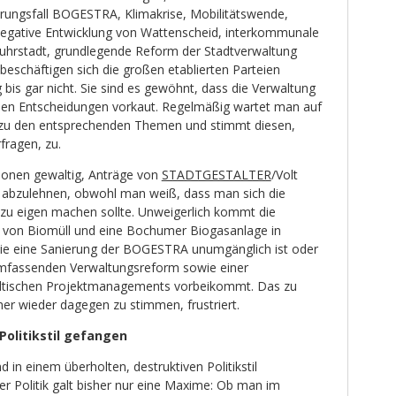
rungsfall BOGESTRA, Klimakrise, Mobilitätswende,
negative Entwicklung von Wattenscheid, interkommunale
uhrstadt, grundlegende Reform der Stadtverwaltung
eschäftigen sich die großen etablierten Parteien
g bis gar nicht. Sie sind es gewöhnt, dass die Verwaltung
chen Entscheidungen vorkaut. Regelmäßig wartet man auf
 zu den entsprechenden Themen und stimmt diesen,
fragen, zu.
tionen gewaltig, Anträge von
STADTGESTALTER
/Volt
 abzulehnen, obwohl man weiß, dass man sich die
 zu eigen machen sollte. Unweigerlich kommt die
 von Biomüll und eine Bochumer Biogasanlage in
wie eine Sanierung der BOGESTRA unumgänglich ist oder
 umfassenden Verwaltungsreform sowie einer
dtischen Projektmanagements vorbeikommt. Das zu
r wieder dagegen zu stimmen, frustriert.
Politikstil gefangen
in einem überholten, destruktiven Politikstil
r Politik galt bisher nur eine Maxime: Ob man im