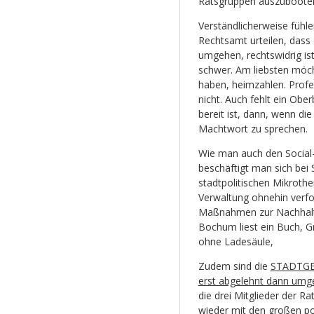
Ratsgruppen auszuboot
Verständlicherweise fühle
Rechtsamt urteilen, dass 
umgehen, rechtswidrig ist
schwer. Am liebsten möch
haben, heimzahlen. Profe
nicht. Auch fehlt ein Obe
bereit ist, dann, wenn d
Machtwort zu sprechen.
Wie man auch den Social
beschäftigt man sich be
stadtpolitischen Mikroth
Verwaltung ohnehin verfo
Maßnahmen zur Nachhalti
Bochum liest ein Buch, G
ohne Ladesäule,
Zudem sind die
STADTGE
erst abgelehnt dann umg
die drei Mitglieder der R
wieder mit den großen po