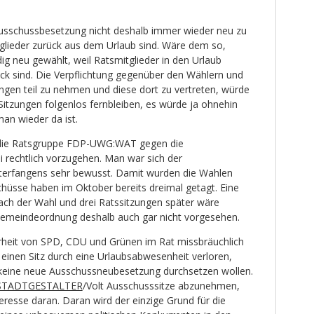
Ausschussbesetzung nicht deshalb immer wieder neu zu
tglieder zurück aus dem Urlaub sind. Wäre dem so,
g neu gewählt, weil Ratsmitglieder in den Urlaub
ck sind. Die Verpflichtung gegenüber den Wählern und
ngen teil zu nehmen und diese dort zu vertreten, würde
itzungen folgenlos fernbleiben, es würde ja ohnehin
an wieder da ist.
s die Ratsgruppe FDP-UWG:WAT gegen die
rechtlich vorzugehen. Man war sich der
nterfangens sehr bewusst. Damit wurden die Wahlen
schüsse haben im Oktober bereits dreimal getagt. Eine
ch der Wahl und drei Ratssitzungen später wäre
r Gemeindeordnung deshalb auch gar nicht vorgesehen.
heit von SPD, CDU und Grünen im Rat missbräuchlich
 einen Sitz durch eine Urlaubsabwesenheit verloren,
 keine neue Ausschussneubesetzung durchsetzen wollen.
STADTGESTALTER
/Volt Ausschusssitze abzunehmen,
eresse daran. Daran wird der einzige Grund für die