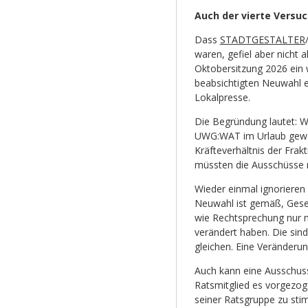
Auch der vierte Versuc
Dass
STADTGESTALTER
waren, gefiel aber nicht 
Oktobersitzung 2026 ein 
beabsichtigten Neuwahl e
Lokalpresse.
Die Begründung lautet: W
UWG:WAT im Urlaub gewese
Kräfteverhältnis der Fra
müssten die Ausschüsse 
Wieder einmal ignorieren
Neuwahl ist gemäß, Gese
wie Rechtsprechung nur mö
verändert haben. Die sin
gleichen. Eine Veränderun
Auch kann eine Ausschussw
Ratsmitglied es vorgezogen
seiner Ratsgruppe zu stim