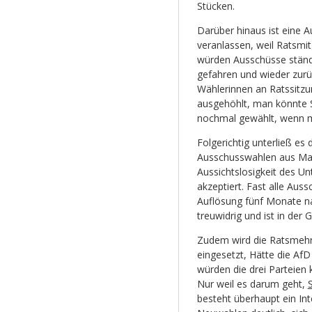
Stücken.
Darüber hinaus ist eine 
veranlassen, weil Ratsmi
würden Ausschüsse ständi
gefahren und wieder zurü
Wählerinnen an Ratssitzu
ausgehöhlt, man könnte S
nochmal gewählt, wenn m
Folgerichtig unterließ e
Ausschusswahlen aus Mai 
Aussichtslosigkeit des U
akzeptiert. Fast alle Aus
Auflösung fünf Monate na
treuwidrig und ist in de
Zudem wird die Ratsmehr
eingesetzt, Hätte die AfD
würden die drei Parteien
Nur weil es darum geht,
besteht überhaupt ein Int