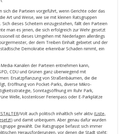
en.
n sich die Parteien vorgeführt, wenn Gerichte oder das
die Art und Weise, wie sie mit kleinen Ratsgruppen
. Sich dieses Scheitern einzugestehen, fällt den Parteien
te man es jenen, die sich erfolgreich zur Wehr gesetzt
ssionell ist dieses Umgehen mit Niederlagen allerdings
rbürgermeister, der dem Treiben Einhalt gebietet und der
ie städtische Demokratie erkennbar Schaden nimmt, ein
-Media-Kanälen der Parteien entnehmen kann,
i SPD, CDU und Grünen ganz überwiegend mit
emen: Ersatzpflanzung von Straßenbäumen, die die
lgt, Eröffnung von Pocket-Parks, diverse Mikro-
gkeitsstrategie, Sonntagsöffnung im Ruhr Park,
rüne Welle, kostenloser Ferienpass oder E-Parkplätze
STALTER
/Volt auch politisch inhaltlich sehr aktiv (
Liste,
esetzt
) und damit unbequem. Aber genau dafür wurden
atsgruppe gewählt. Die Ratsgruppe befasst sich immer
litischen Herausforderungen, vor denen die Stadt steht: