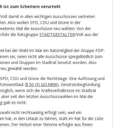
h ist zum Scheitern verurteilt
/Volt damit in allen wichtigen Ausschüssen vertreten
allen. Also wollen SPD, CDU und Grüne in der
weiteres Mal die Ausschüsse neu wählen. Von der
rfuhr die Ratsgruppe
STADTGESTALTER
/Volt aus der
eil bei der Wahl im Mai ein Ratsmitglied der Gruppe FDP-
n sei, seien nicht alle Ausschüsse spiegelbildlich zum
ktionen und Gruppen im Stadtrat besetzt worden. Also
neu gewählt werden.
 SPD, CDU und Grüne die Rechtslage. Eine Auflösung und
tzeswortlaut (
§ 50 (3) GO.NRW
), Gesetzesbegründung
glich, wenn sich die Kräfteverhältnisse im Stadtrat
d aber seit den letzten Ausschusswahlen im Mai die
g gab es nicht.
ahl nicht rechtswidrig erfolgt sein, weil ein
 hat, in den Urlaub zu fahren, statt im Rat für die Liste
men. Der Verlust einer Stimme erfolgte aus freien