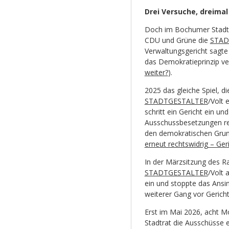
Drei Versuche, dreimal
Doch im Bochumer Stadtra
CDU und Grüne die
STAD
Verwaltungsgericht sagte
das Demokratieprinzip ver
weiter?
).
2025 das gleiche Spiel, d
STADTGESTALTER
/Volt 
schritt ein Gericht ein un
Ausschussbesetzungen rec
den demokratischen Grund
erneut rechtswidrig – Ge
In der Märzsitzung des R
STADTGESTALTER
/Volt 
ein und stoppte das Ansi
weiterer Gang vor Gericht
Erst im Mai 2026, acht 
Stadtrat die Ausschüsse e