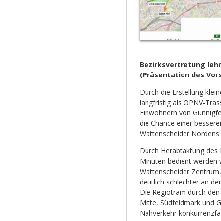
Bezirksvertretung le
(
Präsentation des Vor
Durch die Erstellung kle
langfristig als ÖPNV-Tra
Einwohnern von Günnigfe
die Chance einer bessere
Wattenscheider Nordens
Durch Herabtaktung des B
Minuten bedient werden wi
Wattenscheider Zentrum, 
deutlich schlechter an d
Die Regiotram durch den 
Mitte, Südfeldmark und G
Nahverkehr konkurrenzfä