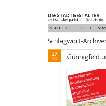
Die STADTGESTALTER
politisch aber parteilos - Gestalte dei
STARTSEITE
LEITBILD
VER
Schlagwort-Archive
27
Günnigfeld u
MAI