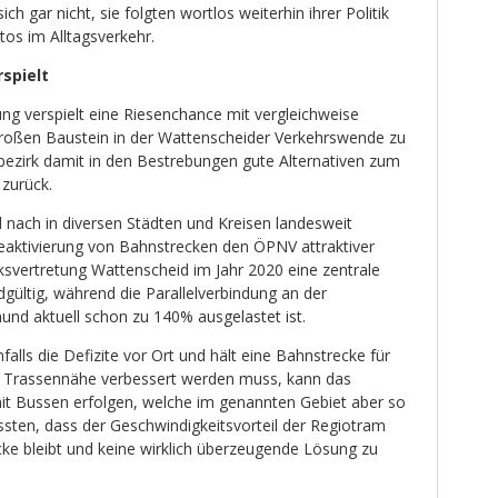
 gar nicht, sie folgten wortlos weiterhin ihrer Politik
tos im Alltagsverkehr.
rspielt
ung verspielt eine Riesenchance mit vergleichweise
großen Baustein in der Wattenscheider Verkehrswende zu
tbezirk damit in den Bestrebungen gute Alternativen zum
 zurück.
 nach in diversen Städten und Kreisen landesweit
Reaktivierung von Bahnstrecken den ÖPNV attraktiver
ksvertretung Wattenscheid im Jahr 2020 eine zentrale
gültig, während die Parallelverbindung an der
nd aktuell schon zu 140% ausgelastet ist.
falls die Defizite vor Ort und hält eine Bahnstrecke für
in Trassennähe verbessert werden muss, kann das
mit Bussen erfolgen, welche im genannten Gebiet aber so
ten, dass der Geschwindigkeitsvorteil der Regiotram
ke bleibt und keine wirklich überzeugende Lösung zu