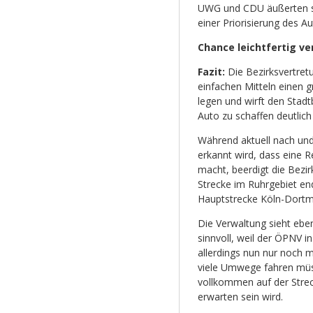
UWG und CDU äußerten sich
einer Priorisierung des Au
Chance leichtfertig ve
Fazit:
Die Bezirksvertret
einfachen Mitteln einen 
legen und wirft den Stad
Auto zu schaffen deutlich
Während aktuell nach und
erkannt wird, dass eine 
macht, beerdigt die Bezir
Strecke im Ruhrgebiet end
Hauptstrecke Köln-Dortmu
Die Verwaltung sieht eben
sinnvoll, weil der ÖPNV 
allerdings nun nur noch 
viele Umwege fahren müss
vollkommen auf der Strec
erwarten sein wird.