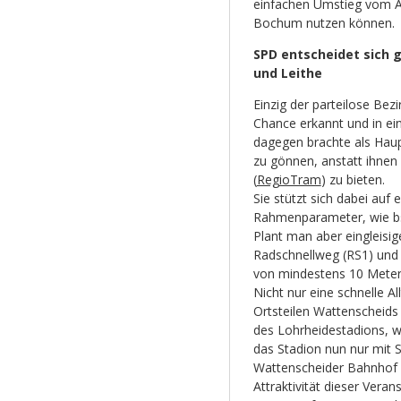
einfachen Umstieg vom Au
Bochum nutzen können.
SPD entscheidet sich 
und Leithe
Einzig der parteilose Bez
Chance erkannt und in ein
dagegen brachte als Hau
zu gönnen, anstatt ihnen
(
RegioTram
) zu bieten.
Sie stützt sich dabei auf 
Rahmenparameter, wie bsp
Plant man aber eingleisig
Radschnellweg (RS1) und 
von mindestens 10 Metern
Nicht nur eine schnelle 
Ortsteilen Wattenscheids
des Lohrheidestadions, 
das Stadion nun nur mit S
Wattenscheider Bahnhof 
Attraktivität dieser Vera