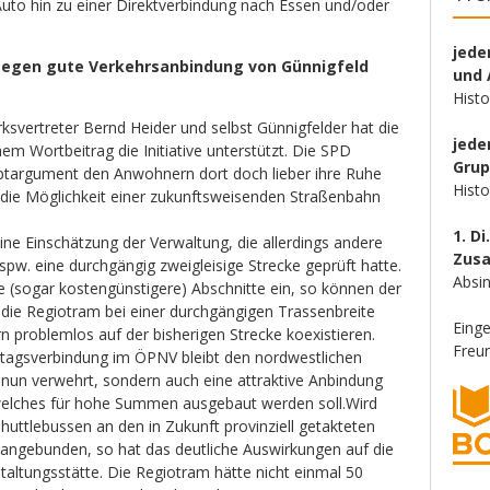
to hin zu einer Direktverbindung nach Essen und/oder
jede
gegen gute Verkehrsanbindung von Günnigfeld
und 
Hist
irksvertreter Bernd Heider und selbst Günnigfelder hat die
jede
em Wortbeitrag die Initiative unterstützt. Die SPD
Gru
ptargument den Anwohnern dort doch lieber ihre Ruhe
Hist
 die Möglichkeit einer zukunftsweisenden Straßenbahn
1. Di
eine Einschätzung der Verwaltung, die allerdings andere
Zus
w. eine durchgängig zweigleisige Strecke geprüft hatte.
Absin
e (sogar kostengünstigere) Abschnitte ein, so können der
die Regiotram bei einer durchgängigen Trassenbreite
Eing
 problemlos auf der bisherigen Strecke koexistieren.
Freun
Alltagsverbindung im ÖPNV bleibt den nordwestlichen
 nun verwehrt, sondern auch eine attraktive Anbindung
welches für hohe Summen ausgebaut werden soll.Wird
huttlebussen an den in Zukunft provinziell getakteten
angebunden, so hat das deutliche Auswirkungen auf die
nstaltungsstätte. Die Regiotram hätte nicht einmal 50