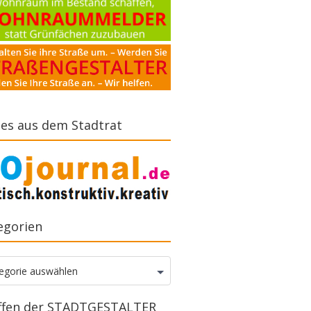
es aus dem Stadtrat
egorien
gorien
egorie auswählen
ffen der STADTGESTALTER