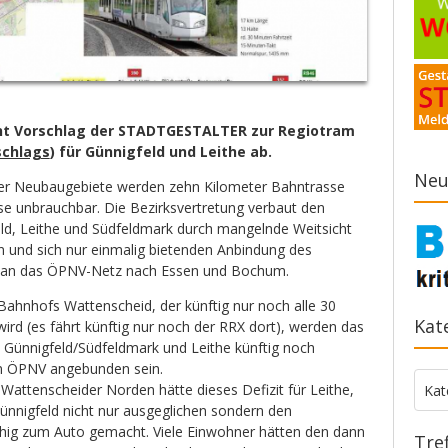
hnt Vorschlag der STADTGESTALTER zur Regiotram
schlags
) für Günnigfeld und Leithe ab.
Neu
iner Neubaugebiete werden zehn Kilometer Bahntrasse
sse unbrauchbar. Die Bezirksvertretung verbaut den
ld, Leithe und Südfeldmark durch mangelnde Weitsicht
n und sich nur einmalig bietenden Anbindung des
 an das ÖPNV-Netz nach Essen und Bochum.
ahnhofs Wattenscheid, der künftig nur noch alle 30
Kat
rd (es fährt künftig nur noch der RRX dort), werden das
Günnigfeld/Südfeldmark und Leithe künftig noch
en ÖPNV angebunden sein.
Kate
Wattenscheider Norden hätte dieses Defizit für Leithe,
Kat
ünnigfeld nicht nur ausgeglichen sondern den
hig zum Auto gemacht. Viele Einwohner hätten den dann
Tre