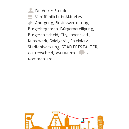
Dr. Volker Steude
Veröffentlicht in
Aktuelles
Anregung
,
Bezirksvertretung
,
Bürgerbegehren
,
Bürgerbeteiligung
,
Bürgerentscheid
,
City
,
innenstadt
,
Kunstwerk
,
Spielgerät
,
Spielplatz
,
Stadtentwicklung
,
STADTGESTALTER
,
Wattenscheid
,
WATwurm
2
Kommentare
Artikel-Navigation