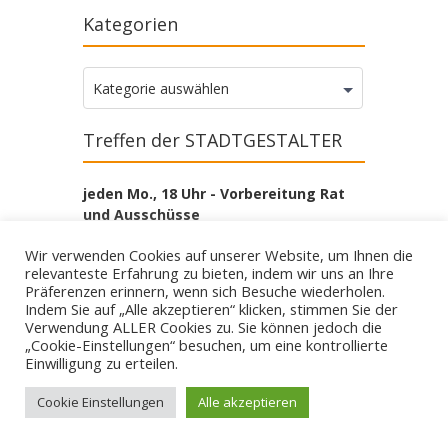
Kategorien
Kategorien
Kategorie auswählen
Treffen der STADTGESTALTER
jeden Mo., 18 Uhr - Vorbereitung Rat
und Ausschüsse
Historisches Rathaus Räume 058/059
Wir verwenden Cookies auf unserer Website, um Ihnen die
relevanteste Erfahrung zu bieten, indem wir uns an Ihre
jeden Do., 18 Uhr - Denkfabrik der
Präferenzen erinnern, wenn sich Besuche wiederholen.
Gruppe
Indem Sie auf „Alle akzeptieren“ klicken, stimmen Sie der
Historisches Rathaus Räume 058/059
Verwendung ALLER Cookies zu. Sie können jedoch die
„Cookie-Einstellungen“ besuchen, um eine kontrollierte
1. Di. im Monat, 19 Uhr -
Einwilligung zu erteilen.
Zusammensein
Cookie Einstellungen
Alle akzeptieren
Absinth, Rottstraße 24
Eingeladen sind die STADTGESTALTER,