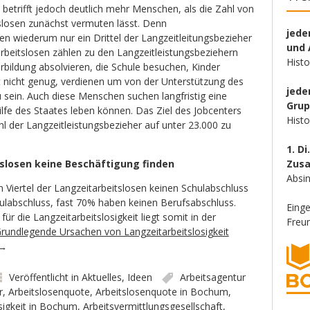
etrifft jedoch deutlich mehr Menschen, als die Zahl von
tslosen zunächst vermuten lässt. Denn
jede
len wiederum nur ein Drittel der Langzeitleitungsbezieher
und 
rbeitslosen zählen zu den Langzeitleistungsbeziehern
Hist
rbildung absolvieren, die Schule besuchen, Kinder
it nicht genug, verdienen um von der Unterstützung des
jede
 sein. Auch diese Menschen suchen langfristig eine
Gru
ilfe des Staates leben können. Das Ziel des Jobcenters
Hist
ahl der Langzeitleistungsbezieher auf unter 23.000 zu
1. Di
losen keine Beschäftigung finden
Zus
Absin
n Viertel der Langzeitarbeitslosen keinen Schulabschluss
labschluss, fast 70% haben keinen Berufsabschluss.
Eing
ür die Langzeitarbeitslosigkeit liegt somit in der
Freun
rundlegende Ursachen von Langzeitarbeitslosigkeit
→
Veröffentlicht in
Aktuelles
,
Ideen
Arbeitsagentur
r
,
Arbeitslosenquote
,
Arbeitslosenquote in Bochum
,
sigkeit in Bochum
,
Arbeitsvermittlungsgesellschaft
,