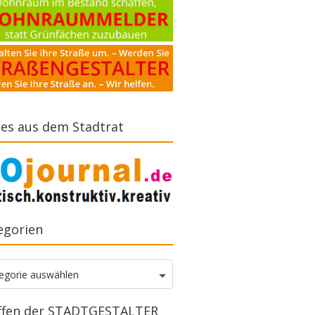
es aus dem Stadtrat
egorien
gorien
egorie auswählen
ffen der STADTGESTALTER