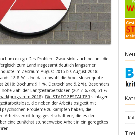
Neu
n Bochum ein großes Problem. Zwar sinkt auch bei uns die
 Vergleich zum Land insgesamt deutlich langsamer
enquote im Zeitraum August 2015 bis August 2018:
nd: -18,8 %). Und das obwohl die Arbeitslosenquote
gust 2018: Bochum: 9,1 %, Deutschland 5,2 %). Besonders
e hohe Zahl der Langzeitarbeitslosen (2017: 6.789, 51 %
marktprogramm 2018
).
Die STADTGESTALTER
schlagen
Kat
eitarbeitslose, die neben der Arbeitslosigkeit mit
nd psychischen Probleme zu kämpfen haben, die
n Arbeitsvermittlungsgesellschaft vor, die es den
Kate
Kat
ber eine zunächst stundenweise Arbeit in ein geregeltes
hren.
Tre