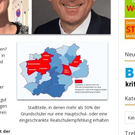
len?
Neu
 in
id
er
Kat
 gut
ngen
Stadtteile, in denen mehr als 50% der
eren
Grundschüler nur eine Hauptschul- oder eine
Kate
Kat
eingeschränkte Realschulempfehlung erhalten
t der
Tre