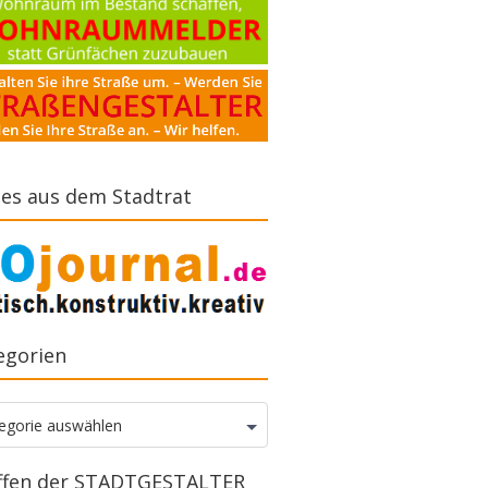
es aus dem Stadtrat
egorien
gorien
egorie auswählen
ffen der STADTGESTALTER