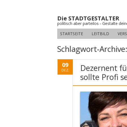
Die STADTGESTALTER
politisch aber parteilos - Gestalte dei
STARTSEITE
LEITBILD
VER
Schlagwort-Archive
09
Dezernent fü
DEZ.
sollte Profi s