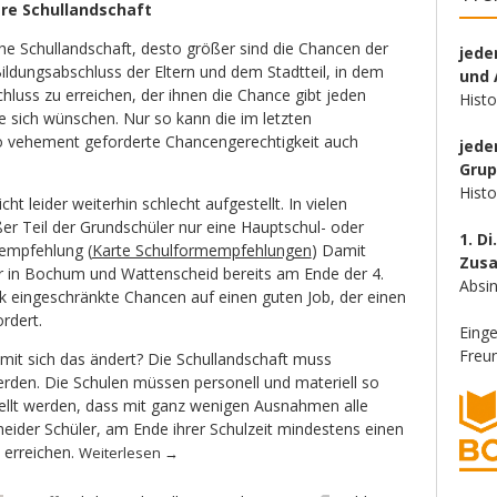
ere Schullandschaft
he Schullandschaft, desto größer sind die Chancen der
jede
ldungsabschluss der Eltern und dem Stadtteil, in dem
und 
chluss zu erreichen, der ihnen die Chance gibt jeden
Hist
ie sich wünschen. Nur so kann die im letzten
vehement geforderte Chancengerechtigkeit auch
jede
Gru
Hist
cht leider weiterhin schlecht aufgestellt. In vielen
oßer Teil der Grundschüler nur eine Hauptschul- oder
1. Di
lempfehlung (
Karte Schulformempfehlungen
) Damit
Zus
ler in Bochum und Wattenscheid bereits am Ende der 4.
Absin
rk eingeschränkte Chancen auf einen guten Job, der einen
rdert.
Eing
Freun
it sich das ändert? Die Schullandschaft muss
rden. Die Schulen müssen personell und materiell so
ellt werden, dass mit ganz wenigen Ausnahmen alle
der Schüler, am Ende ihrer Schulzeit mindestens einen
 erreichen.
Weiterlesen
→