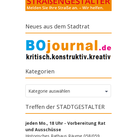
Neues aus dem Stadtrat
Kategorien
Kategorien
Kategorie auswählen
Treffen der STADTGESTALTER
jeden Mo., 18 Uhr - Vorbereitung Rat
und Ausschüsse
Historisches Rathaus Räume 058/059