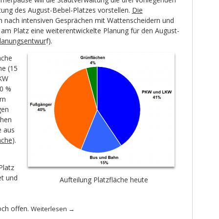
ung des August-Bebel-Platzes vorstellen.
Die
n nach intensiven Gesprächen mit Wattenscheidern und
am Platz eine weiterentwickelte Planung für den August-
lanungsentwur
f).
äche
he (15
PKW
40 %
rn
gen
chen
e aus
äche
).
Platz
et und
Aufteilung Platzfläche heute
och offen.
Weiterlesen
→