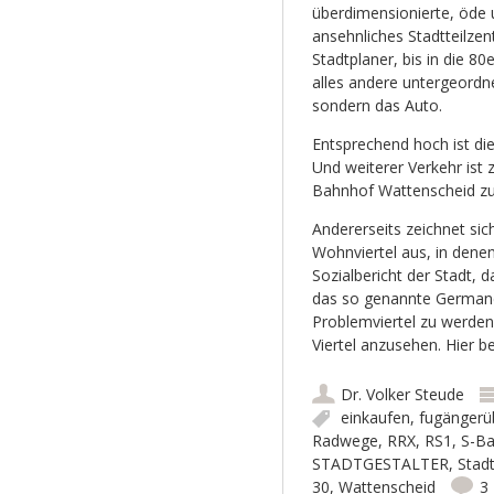
überdimensionierte, öde 
ansehnliches Stadtteilzen
Stadtplaner, bis in die 
alles andere untergeordn
sondern das Auto.
Entsprechend hoch ist di
Und weiterer Verkehr ist
Bahnhof Wattenscheid zu
Andererseits zeichnet sic
Wohnviertel aus, in denen
Sozialbericht der Stadt, 
das so genannte Germane
Problemviertel zu werden
Viertel anzusehen. Hier 
Dr. Volker Steude
einkaufen
,
fugänger
Radwege
,
RRX
,
RS1
,
S-B
STADTGESTALTER
,
Stadt
30
,
Wattenscheid
3