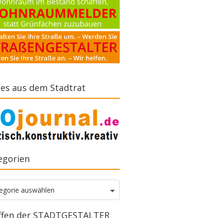
es aus dem Stadtrat
egorien
gorien
egorie auswählen
ffen der STADTGESTALTER