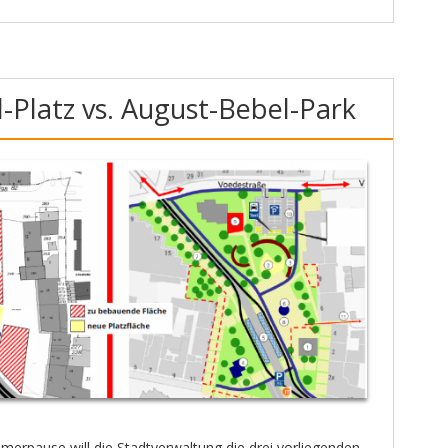
-Platz vs. August-Bebel-Park
merpause will die Stadtverwaltung die drei vorliegenden