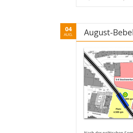
04
August-Bebel
AUG.
Nach der politischen Som