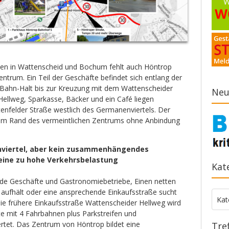
len in Wattenscheid und Bochum fehlt auch Höntrop
zentrum. Ein Teil der Geschäfte befindet sich entlang der
Bahn-Halt bis zur Kreuzung mit dem Wattenscheider
Neu
Hellweg, Sparkasse, Bäcker und ein Café liegen
nfelder Straße westlich des Germanenviertels. Der
 am Rand des vermeintlichen Zentrums ohne Anbindung
nviertel, aber kein zusammenhängendes
eine zu hohe Verkehrsbelastung
Kat
nde Geschäfte und Gastronomiebetriebe, Einen netten
 aufhält oder eine ansprechende Einkaufsstraße sucht
Kate
Kat
e frühere Einkaufsstraße Wattenscheider Hellweg wird
te mit 4 Fahrbahnen plus Parkstreifen und
tet. Das Zentrum von Höntrop bildet eine
Tre