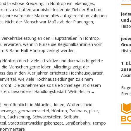
und trostlose Kreuzung. In Höntrop ein lebendiges,
trum zu schaffen war bisher leider nie Ziel der Bochum
jede
80er-Jahre wurde der Maxime alles autogerecht umzubauen
und 
et. Nicht der Mensch war Maßstab der Planungen,
Hist
e Verkehrsbelastung an den Hauptstraßen in Höntrop.
jede
 zu erwarten, wenn in Kürze die Regionalbahnlinien vom
Gru
m S-Bahn-Halt Höntrop verlegt werden.
Hist
h Höntrop durch viele attraktive und durchaus begehrte
1. Di
 die Menschen gerne leben. Allerdings zeigt der
Zus
dass das in den 70er Jahren errichtete Hochhausquartier,
Absin
nviertel, wie viele Hochhaussiedlungen zu einem
 droht. Die zunehmende soziale Schieflage ist diesem
Eing
besteht besonderer Handlungsbedarf.
Weiterlesen
→
Freun
Veröffentlicht in
Aktuelles
,
Ideen
,
Wattenscheid
überwege
,
germanenviertel
,
Höntrop
,
Parkhaus
,
platz
,
ahn
,
Sachsenring
,
Schwachstellen
,
Seilbahn
,
teil
,
Stadtteilentwicklungskonzept
,
Straßenbahn
,
Tempo
 Kommentare