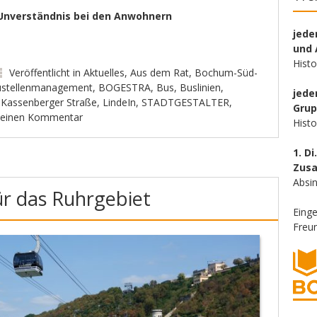
Unverständnis bei den Anwohnern
jede
und 
Hist
Veröffentlicht in
Aktuelles
,
Aus dem Rat
,
Bochum-Süd-
stellenmanagement
,
BOGESTRA
,
Bus
,
Buslinien
,
jede
,
Kassenberger Straße
,
LindeIn
,
STADTGESTALTER
,
Gru
e einen Kommentar
Hist
1. Di
Zus
Absin
ür das Ruhrgebiet
Eing
Freun