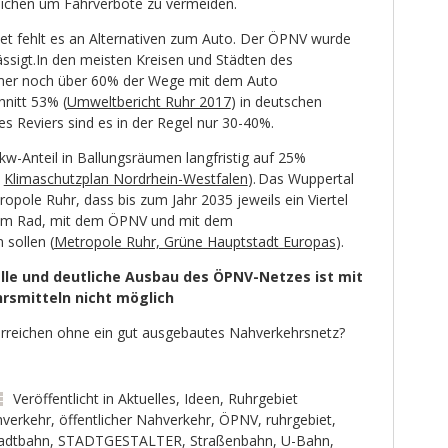
reichen um Fahrverbote zu vermeiden.
t fehlt es an Alternativen zum Auto. Der ÖPNV wurde
ässigt.In den meisten Kreisen und Städten des
mer noch über 60% der Wege mit dem Auto
hnitt 53% (
Umweltbericht Ruhr 2017
) in deutschen
s Reviers sind es in der Regel nur 30-40%.
w-Anteil in Ballungsräumen langfristig auf 25%
,
Klimaschutzplan Nordrhein-Westfalen
). Das Wuppertal
ropole Ruhr, dass bis zum Jahr 2035 jeweils ein Viertel
dem Rad, mit dem ÖPNV und mit dem
 sollen (
Metropole Ruhr, Grüne Hauptstadt Europas
).
le und deutliche Ausbau des ÖPNV-Netzes ist mit
rsmitteln nicht möglich
 erreichen ohne ein gut ausgebautes Nahverkehrsnetz?
Veröffentlicht in
Aktuelles
,
Ideen
,
Ruhrgebiet
verkehr
,
öffentlicher Nahverkehr
,
ÖPNV
,
ruhrgebiet
,
adtbahn
,
STADTGESTALTER
,
Straßenbahn
,
U-Bahn
,