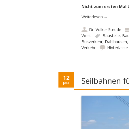
Nicht zum ersten Mal 
Weiterlesen
→
Dr. Volker Steude
West
Baustelle
,
Bau
Busverkehr
,
Dahlhausen
Verkehr
Hinterlass
12
Seilbahnen f
JAN.