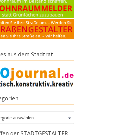
es aus dem Stadtrat
egorien
gorien
egorie auswählen
ffen der STADTGESTALTER