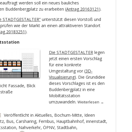
eauftragt werden soll ein neues bauliches
en Buddenbergplatz zu erarbeiten (
Antrag 20163121
).
Die STADTGESTALTER”
unterstützt diesen Vorstoß und
prüfen wie der Markt an einen attraktiveren Standort
rag 20183251
).
tsstation
Die STADTGESTALTER
legen
jetzt einen ersten Vorschlag
für eine konkrete
Umgestaltung vor (
3D-
Visualisierung
). Die Grundidee
dieses Vorschlages ist es den
icht Fassade, Blick
Buddenbergplatz in eine
dstraße
Mobiltätsstation
umzuwandeln.
Weiterlesen
→
Veröffentlicht in
Aktuelles
,
Bochum-Mitte
,
Ideen
tz
,
Bus
,
Carsharing
,
Fernbus
,
Hauptbahnhof
,
innenstadt
,
tsstation
,
Nahverkehr
,
ÖPNV
,
Stadtbahn
,