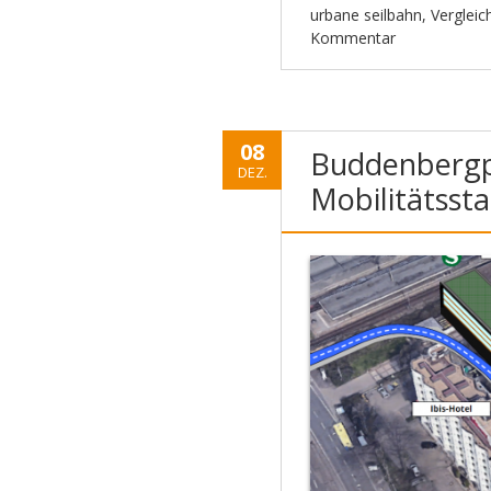
urbane seilbahn
,
Vergleic
Kommentar
08
Buddenbergpl
DEZ.
Mobilitätssta