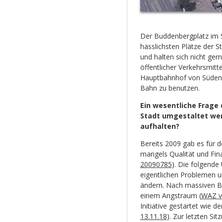
Der Buddenbergplatz im S
hässlichsten Plätze der S
und halten sich nicht gern
öffentlicher Verkehrsmitt
Hauptbahnhof von Süden a
Bahn zu benutzen.
Ein wesentliche Frage 
Stadt umgestaltet wer
aufhalten?
Bereits 2009 gab es für d
mangels Qualität und Fin
20090785
). Die folgend
eigentlichen Problemen u
ändern. Nach massiven B
einem Angstraum (
WAZ v
Initiative gestartet wie d
13.11.18
). Zur letzten Si