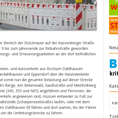
der Bereich der Stützmauer auf der Kassenberger Straße
Neu
9 bis zum Jahresende zur Einbahnstraße geworden.
erungs- und Erneuerungsarbeiten an der dort befindlichen
 Linien- und Autoverkehr aus Bochum Dahlhausen
rdahlhausen und Eppendorf über die Hasenwinkeler
nd somit nun die gesamte Belastung auf dieser Strecke
en Im Berge, Am Birkenwald, Gaußstraße und Meinholtweg
Kat
inie (345, 355 und NE5) angefahren und Personen, die
verkehr angewiesen sind, müssen entweder zu Fuß zur
ltestelle (Scharpenseelstraße) laufen, oder mit dem
Kate
Kat
um Dahlhausen Bf fahren und dort warten, bis der Fahrer
 um die Umleitungsstrecke zu fahren.
Tre