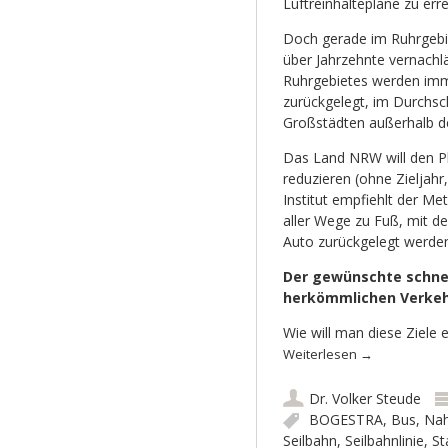
Luftreinhaltepläne zu er
Doch gerade im Ruhrgebie
über Jahrzehnte vernachl
Ruhrgebietes werden im
zurückgelegt, im Durchsc
Großstädten außerhalb de
Das Land NRW will den Pk
reduzieren (ohne Zieljahr
Institut empfiehlt der Met
aller Wege zu Fuß, mit 
Auto zurückgelegt werden
Der gewünschte schnel
herkömmlichen Verkeh
Wie will man diese Ziele
Weiterlesen
→
Dr. Volker Steude
BOGESTRA
,
Bus
,
Nah
Seilbahn
,
Seilbahnlinie
,
St