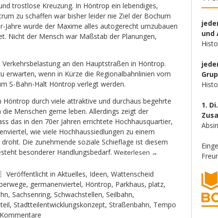
und trostlose Kreuzung. In Höntrop ein lebendiges,
trum zu schaffen war bisher leider nie Ziel der Bochum
jede
80er-Jahre wurde der Maxime alles autogerecht umzubauen
und 
et. Nicht der Mensch war Maßstab der Planungen,
Hist
e Verkehrsbelastung an den Hauptstraßen in Höntrop.
jede
 zu erwarten, wenn in Kürze die Regionalbahnlinien vom
Gru
m S-Bahn-Halt Höntrop verlegt werden.
Hist
h Höntrop durch viele attraktive und durchaus begehrte
1. Di
 die Menschen gerne leben. Allerdings zeigt der
Zus
dass das in den 70er Jahren errichtete Hochhausquartier,
Absin
nviertel, wie viele Hochhaussiedlungen zu einem
 droht. Die zunehmende soziale Schieflage ist diesem
Eing
besteht besonderer Handlungsbedarf.
Weiterlesen
→
Freun
Veröffentlicht in
Aktuelles
,
Ideen
,
Wattenscheid
überwege
,
germanenviertel
,
Höntrop
,
Parkhaus
,
platz
,
ahn
,
Sachsenring
,
Schwachstellen
,
Seilbahn
,
teil
,
Stadtteilentwicklungskonzept
,
Straßenbahn
,
Tempo
 Kommentare