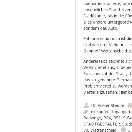
überdimensionierte, öde 
ansehnliches Stadtteilzen
Stadtplaner, bis in die 
alles andere untergeordn
sondern das Auto.
Entsprechend hoch ist di
Und weiterer Verkehr ist
Bahnhof Wattenscheid zu
Andererseits zeichnet sic
Wohnviertel aus, in denen
Sozialbericht der Stadt, 
das so genannte Germane
Problemviertel zu werden
Viertel anzusehen. Hier 
Dr. Volker Steude
einkaufen
,
fugänger
Radwege
,
RRX
,
RS1
,
S-B
STADTGESTALTER
,
Stadt
30
,
Wattenscheid
3