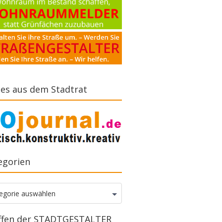
es aus dem Stadtrat
egorien
gorien
egorie auswählen
ffen der STADTGESTALTER