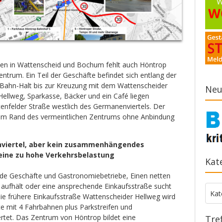
len in Wattenscheid und Bochum fehlt auch Höntrop
zentrum. Ein Teil der Geschäfte befindet sich entlang der
Bahn-Halt bis zur Kreuzung mit dem Wattenscheider
Neu
Hellweg, Sparkasse, Bäcker und ein Café liegen
nfelder Straße westlich des Germanenviertels. Der
 am Rand des vermeintlichen Zentrums ohne Anbindung
nviertel, aber kein zusammenhängendes
eine zu hohe Verkehrsbelastung
Kat
nde Geschäfte und Gastronomiebetriebe, Einen netten
 aufhält oder eine ansprechende Einkaufsstraße sucht
Kate
Kat
e frühere Einkaufsstraße Wattenscheider Hellweg wird
te mit 4 Fahrbahnen plus Parkstreifen und
tet. Das Zentrum von Höntrop bildet eine
Tre