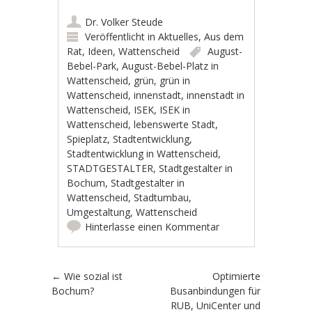
Dr. Volker Steude
Veröffentlicht in
Aktuelles
,
Aus dem
Rat
,
Ideen
,
Wattenscheid
August-
Bebel-Park
,
August-Bebel-Platz in
Wattenscheid
,
grün
,
grün in
Wattenscheid
,
innenstadt
,
innenstadt in
Wattenscheid
,
ISEK
,
ISEK in
Wattenscheid
,
lebenswerte Stadt
,
Spieplatz
,
Stadtentwicklung
,
Stadtentwicklung in Wattenscheid
,
STADTGESTALTER
,
Stadtgestalter in
Bochum
,
Stadtgestalter in
Wattenscheid
,
Stadtumbau
,
Umgestaltung
,
Wattenscheid
Hinterlasse einen Kommentar
Artikel-Navigation
←
Wie sozial ist
Optimierte
Bochum?
Busanbindungen für
RUB, UniCenter und