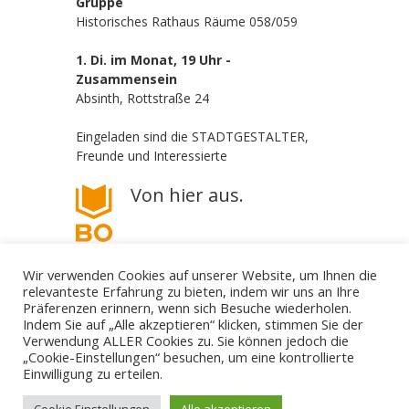
Gruppe
Historisches Rathaus Räume 058/059
1. Di. im Monat, 19 Uhr -
Zusammensein
Absinth, Rottstraße 24
Eingeladen sind die STADTGESTALTER,
Freunde und Interessierte
Von hier aus.
Wir verwenden Cookies auf unserer Website, um Ihnen die
relevanteste Erfahrung zu bieten, indem wir uns an Ihre
Präferenzen erinnern, wenn sich Besuche wiederholen.
Indem Sie auf „Alle akzeptieren“ klicken, stimmen Sie der
Verwendung ALLER Cookies zu. Sie können jedoch die
„Cookie-Einstellungen“ besuchen, um eine kontrollierte
Die STADTGESTALTER - politisch aber parteilos
Einwilligung zu erteilen.
Gestalte deine Stadt. - Für Bürgerbeteiligung! - Gegen
Filz und Klüngel.
mail@die-stadtgestalter.de