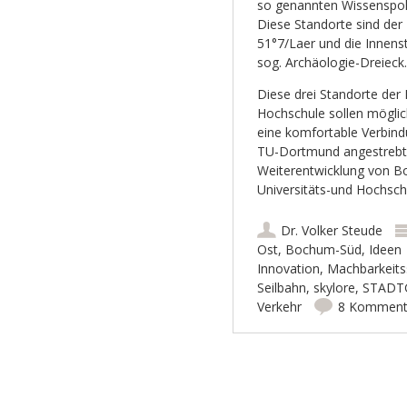
so genannten Wissenspol
Diese Standorte sind der
51°7/Laer und die Innens
sog. Archäologie-Dreieck.
Diese drei Standorte der
Hochschule sollen möglic
eine komfortable Verbin
TU-Dortmund angestrebt w
Weiterentwicklung von Boc
Universitäts-und Hochsch
Dr. Volker Steude
Ost
,
Bochum-Süd
,
Ideen
Innovation
,
Machbarkeits
Seilbahn
,
skylore
,
STADT
Verkehr
8 Komment
Artikel-Navigation