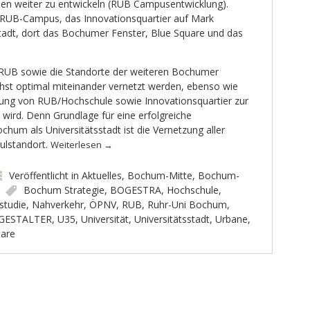
en weiter zu entwickeln (RUB Campusentwicklung).
 RUB-Campus, das Innovationsquartier auf Mark
tadt, dort das Bochumer Fenster, Blue Square und das
 RUB sowie die Standorte der weiteren Bochumer
hst optimal miteinander vernetzt werden, ebenso wie
dung von RUB/Hochschule sowie Innovationsquartier zur
ird. Denn Grundlage für eine erfolgreiche
hum als Universitätsstadt ist die Vernetzung aller
ulstandort.
Weiterlesen
→
Veröffentlicht in
Aktuelles
,
Bochum-Mitte
,
Bochum-
Bochum Strategie
,
BOGESTRA
,
Hochschule
,
studie
,
Nahverkehr
,
ÖPNV
,
RUB
,
Ruhr-Uni Bochum
,
GESTALTER
,
U35
,
Universität
,
Universitätsstadt
,
Urbane
,
are