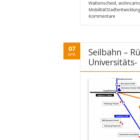
Wattenscheid
,
wohncam
MobilitätStadtentwicklu
Kommentare
07
Seilbahn – R
APR.
Universitäts