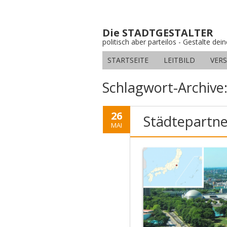
Die STADTGESTALTER
politisch aber parteilos - Gestalte dei
STARTSEITE
LEITBILD
VER
Schlagwort-Archive
26
Städtepartn
MAI