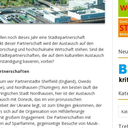
en noch dieses Jahr eine Städtepartnerschaft
kt dieser Partnerschaft wird der Austausch auf den
orschung und hochschulnahe Wirtschaft stehen. Sind die
Neu
 Städtepartnerschaften, die auf dem kulturellen Austausch
rständigung basieren, vorbei?
artnerschaften
um vier Partnerstädte Sheffield (England), Oviedo
ne), und Nordhausen (Thüringen). Am besten läuft die
Kat
ringischen Stadt Nordhausen, hier ist der Austausch
ausch mit Donezk, das im von prorussischen
biet der Ukraine liegt, ist zum Erliegen gekommen, der
Kate
 sich auf die Organisation von Hilfslieferunge
Kat
 mit großem Engagement. Die Partnerschaften mit
fen auf Sparflamme, gegenseitige Besuche von Musik-
Tre