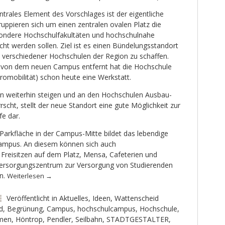
ntrales Element des Vorschlages ist der eigentliche
uppieren sich um einen zentralen ovalen Platz die
ondere Hochschulfakultäten und hochschulnahe
t werden sollen. Ziel ist es einen Bündelungsstandort
e verschiedener Hochschulen der Region zu schaffen.
e von dem neuen Campus entfernt hat die Hochschule
tromobilität) schon heute eine Werkstatt.
n weiterhin steigen und an den Hochschulen Ausbau-
scht, stellt der neue Standort eine gute Möglichkeit zur
fe dar.
r Parkfläche in der Campus-Mitte bildet das lebendige
ampus. An diesem können sich auch
Freisitzen auf dem Platz, Mensa, Cafeterien und
versorgungszentrum zur Versorgung von Studierenden
ln.
Weiterlesen
→
Veröffentlicht in
Aktuelles
,
Ideen
,
Wattenscheid
d
,
Begrünung
,
Campus
,
hochschulcampus
,
Hochschule
,
hmen
,
Höntrop
,
Pendler
,
Seilbahn
,
STADTGESTALTER
,