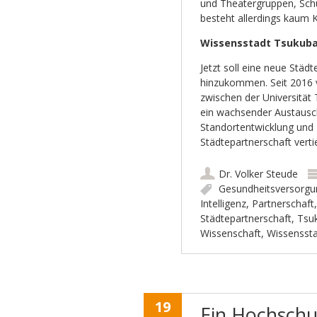
und Theatergruppen, Schü
besteht allerdings kaum 
Wissensstadt Tsukub
Jetzt soll eine neue Städ
hinzukommen. Seit 2016 v
zwischen der Universität 
ein wachsender Austausc
Standortentwicklung und 
Städtepartnerschaft verti
Dr. Volker Steude
Gesundheitsversorgu
Intelligenz
,
Partnerschaft
Städtepartnerschaft
,
Tsu
Wissenschaft
,
Wissensst
19
Ein Hochschu