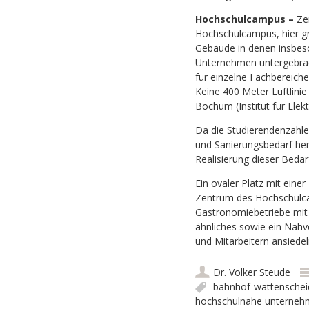
Hochschulcampus –
Ze
Hochschulcampus, hier gr
Gebäude in denen insbes
Unternehmen untergebrach
für einzelne Fachbereich
Keine 400 Meter Luftlini
Bochum (Institut für Elek
Da die Studierendenzahle
und Sanierungsbedarf herr
Realisierung dieser Bedar
Ein ovaler Platz mit eine
Zentrum des Hochschulc
Gastronomiebetriebe mit 
ähnliches sowie ein Nah
und Mitarbeitern ansiede
Dr. Volker Steude
bahnhof-wattenschei
hochschulnahe unterne