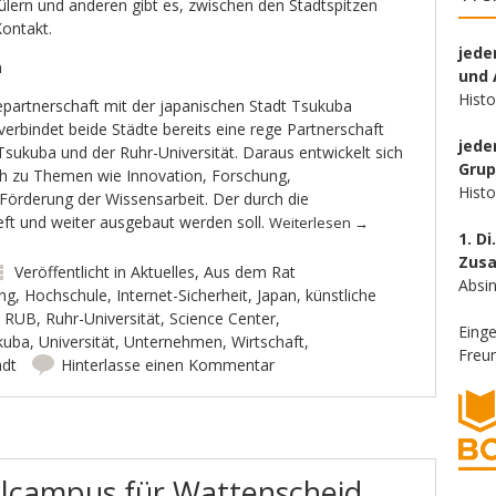
lern und anderen gibt es, zwischen den Stadtspitzen
Kontakt.
jede
a
und 
Hist
tepartnerschaft mit der japanischen Stadt Tsukuba
erbindet beide Städte bereits eine rege Partnerschaft
jede
Tsukuba und der Ruhr-Universität. Daraus entwickelt sich
Gru
h zu Themen wie Innovation, Forschung,
Hist
Förderung der Wissensarbeit. Der durch die
eft und weiter ausgebaut werden soll.
Weiterlesen
→
1. Di
Zus
Veröffentlicht in
Aktuelles
,
Aus dem Rat
Absin
ng
,
Hochschule
,
Internet-Sicherheit
,
Japan
,
künstliche
,
RUB
,
Ruhr-Universität
,
Science Center
,
Eing
kuba
,
Universität
,
Unternehmen
,
Wirtschaft
,
Freun
adt
Hinterlasse einen Kommentar
lcampus für Wattenscheid