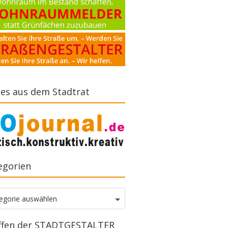
es aus dem Stadtrat
egorien
gorien
egorie auswählen
ffen der STADTGESTALTER