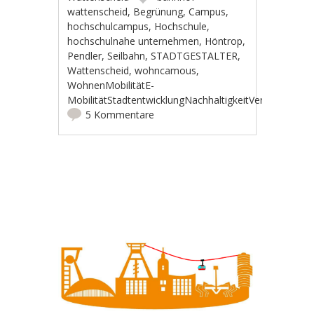
wattenscheid
,
Begrünung
,
Campus
,
hochschulcampus
,
Hochschule
,
hochschulnahe unternehmen
,
Höntrop
,
Pendler
,
Seilbahn
,
STADTGESTALTER
,
Wattenscheid
,
wohncamous
,
WohnenMobilitätE-
MobilitätStadtentwicklungNachhaltigkeitVerkehrradw
5 Kommentare
Artikel-Navigation