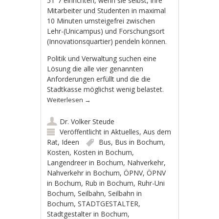
51°7 einrichten, wenn sie selbst, ihre
Mitarbeiter und Studenten in maximal
10 Minuten umsteigefrei zwischen
Lehr-(Unicampus) und Forschungsort
(Innovationsquartier) pendeln können.
Politik und Verwaltung suchen eine
Lösung die alle vier genannten
Anforderungen erfüllt und die die
Stadtkasse möglichst wenig belastet.
Weiterlesen
→
Dr. Volker Steude
Veröffentlicht in
Aktuelles
,
Aus dem
Rat
,
Ideen
Bus
,
Bus in Bochum
,
Kosten
,
Kosten in Bochum
,
Langendreer in Bochum
,
Nahverkehr
,
Nahverkehr in Bochum
,
ÖPNV
,
ÖPNV
in Bochum
,
Rub in Bochum
,
Ruhr-Uni
Bochum
,
Seilbahn
,
Seilbahn in
Bochum
,
STADTGESTALTER
,
Stadtgestalter in Bochum
,