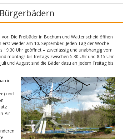
 Bürgerbädern
s vor: Die Freibäder in Bochum und Wattenscheid öffnen
en erst wieder am 10. September. Jeden Tag der Woche
bis 19.30 Uhr geöffnet – zuverlässig und unabhängig vom
nd montags bis freitags zwischen 5.30 Uhr und 8.15 Uhr
Juli und August sind die Bäder dazu an jedem Freitag bis
man in
ze) und
en
latz
n-Air-
anderen
te