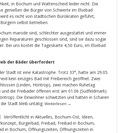
hkeit, in Bochum und Wattenscheid leider nicht. Die
se genießen die Bürger von Schwerte im Elsebad
 wird es nicht von städtischen Bürokraten geführt,
Bürgern selbst betrieben.
ochum marode sind, schlechter ausgestattet und immer
wegen Reparaturen geschlossen sind, sind sie dazu sogar
r. Bei uns kostet die Tageskarte 4,50 Euro, im Elsebad
ieb der Bäder überfordert
Stadt ist eine Katastrophe. Trotz 33°, hatte am 29.05.
id kein einziges Bad mit Freibereich geöffnet. Zwei
hlossen (Linden, Höntrop), zwei machen Ruhetag
 und die Freibäder öffenen erst am 01.06 (Südfeldmark)
öntrop). Die Einwohner schwitzten und hätten in Scharen
die Stadt bleib untätig.
Weiterlesen
→
Veröffentlicht in
Aktuelles
,
Bochum-Ost
,
Ideen
,
rkonzept
,
Bürgerbad
,
Freibad
,
Freibad in Bochum
,
bad in Bochum
,
Öffnungszeiten
,
Öffnungszeiten in