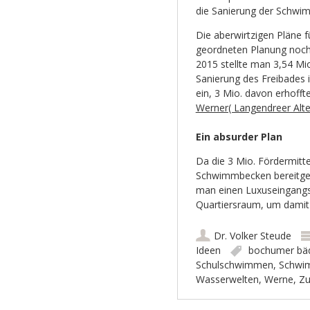
die Sanierung der Schwi
Die aberwirtzigen Pläne 
geordneten Planung noch e
2015 stellte man 3,54 Mi
Sanierung des Freibades
ein, 3 Mio. davon erhofft
Werner( Langendreer Alt
Ein absurder Plan
Da die 3 Mio. Fördermitte
Schwimmbecken bereitgest
man einen Luxuseingangs-
Quartiersraum, um damit
Dr. Volker Steude
Ideen
bochumer bä
Schulschwimmen
,
Schwi
Wasserwelten
,
Werne
,
Zu