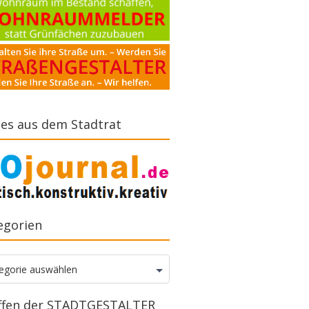
es aus dem Stadtrat
egorien
gorien
egorie auswählen
ffen der STADTGESTALTER