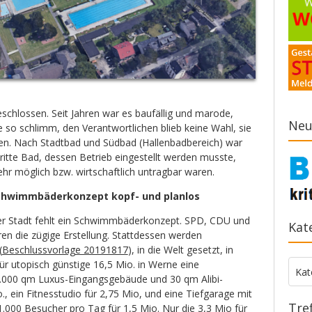
schlossen. Seit Jahren war es baufällig und marode,
Neu
 so schlimm, den Verantwortlichen blieb keine Wahl, sie
en. Nach Stadtbad und Südbad (Hallenbadbereich) war
ritte Bad, dessen Betrieb eingestellt werden musste,
hr möglich bzw. wirtschaftlich untragbar waren.
Schwimmbäderkonzept kopf- und planlos
 Der Stadt fehlt ein Schwimmbäderkonzept. SPD, CDU und
Kat
ren die zügige Erstellung. Stattdessen werden
(
Beschlussvorlage 20191817
), in die Welt gesetzt, in
r utopisch günstige 16,5 Mio. in Werne eine
Kate
Kat
.000 qm Luxus-Eingangsgebäude und 30 qm Alibi-
., ein Fitnesstudio für 2,75 Mio, und eine Tiefgarage mit
Tre
 1.000 Besucher pro Tag für 1,5 Mio. Nur die 3,3 Mio für