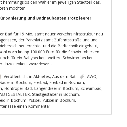
t hemmungslos den Wähler im jeweiligen Stadtteil das,
ören möchten.
für Sanierung und Badneubauten trotz leerer
er Bad für 15 Mio, samt neuer Verkehrsinfrastruktur neu
bgerissen, der Parkplatz samt Zufahrtsstraße und und
ebereich neu errichtet und die Badtechnik eingebaut,
 wohl noch knapp 100.000 Euro für die Schwimmbecken.
ls noch für ein Babybecken, weitere Schwimmbecken
er dazu denken.
Weiterlesen
→
Veröffentlicht in
Aktuelles
,
Aus dem Rat
AWO
,
Bäder in Bochum
,
Freibad
,
Freibad in Bochum
,
m
,
Höntroper Bad
,
Langendreer in Bochum
,
Schwimbad
,
ADTGESTALTER
,
Stadtgestalter in Bochum
,
eid in Bochum
,
Yüksel
,
Yüksel in Bochum
,
nterlasse einen Kommentar