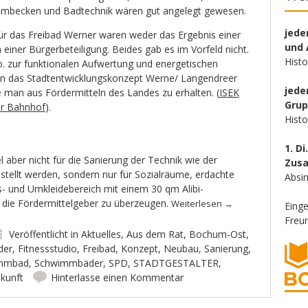
mmbecken und Badtechnik wären gut angelegt gewesen.
jede
für das Freibad Werner waren weder das Ergebnis einer
und 
iner Bürgerbeteiligung. Beides gab es im Vorfeld nicht.
Hist
o. zur funktionalen Aufwertung und energetischen
 in das Stadtentwicklungskonzept Werne/ Langendreer
jede
e man aus Fördermitteln des Landes zu erhalten. (
ISEK
Gru
er Bahnhof
).
Hist
1. Di
l aber nicht für die Sanierung der Technik wie der
Zus
ellt werden, sondern nur für Sozialräume, erdachte
Absin
 und Umkleidebereich mit einem 30 qm Alibi-
 die Fördermittelgeber zu überzeugen.
Weiterlesen
→
Eing
Freun
Veröffentlicht in
Aktuelles
,
Aus dem Rat
,
Bochum-Ost
,
der
,
Fitnessstudio
,
Freibad
,
Konzept
,
Neubau
,
Sanierung
,
mmbad
,
Schwimmbäder
,
SPD
,
STADTGESTALTER
,
kunft
Hinterlasse einen Kommentar