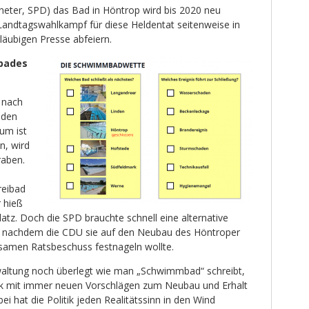
eter, SPD) das Bad in Höntrop wird bis 2020 neu
 Landtagswahlkampf für diese Heldentat seitenweise in
läubigen Presse abfeiern.
ibades
 nach
 den
um ist
n, wird
raben.
reibad
 hieß
Platz. Doch die SPD brauchte schnell eine alternative
 nachdem die CDU sie auf den Neubau des Höntroper
amen Ratsbeschuss festnageln wollte.
altung noch überlegt wie man „Schwimmbad“ schreibt,
itik mit immer neuen Vorschlägen zum Neubau und Erhalt
 hat die Politik jeden Realitätssinn in den Wind