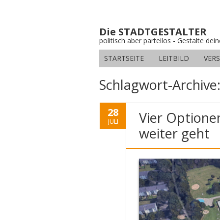
Die STADTGESTALTER
politisch aber parteilos - Gestalte dei
STARTSEITE
LEITBILD
VER
Schlagwort-Archive
28
Vier Optione
JULI
weiter geht