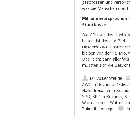
geschossen und versprich
was die Menschen dort h
Millionenversprechen 
Stadtkasse
Die CDU will das Höntrop
bauen. Ist das alte Bad a
Umkleide- wie Gastronomi
bleiben von den 15 Mio.
Das reicht dann allenfal
müssten sich die Besuch
Dr. Volker Steude
AWO in Bochum
,
Bäder
,
Hallenfreibäder in Bochu
SPD
,
SPD in Bochum
,
ST
Wattenscheid
,
Wattensch
Zukunftskonzept
Hi