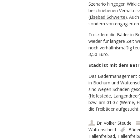
Szenario hingegen Wirklic
beschriebenen Verhältnis
(
Elsebad Schwerte
). Auch
sondern von engagierten 
Trotzdem die Bäder in B
wieder für längere Zeit 
noch verhältnismäßig teue
3,50 Euro.
Stadt ist mit dem Betr
Das Bädermanagement der 
in Bochum und Wattensche
sind wegen Schäden gesc
(Hofestede, Langendreer)
bzw. am 01.07. (Werne, H
die Freibäder aufgesucht, 
Dr. Volker Steude
Wattenscheid
Bäde
Hallenfreibad
,
Hallenfrei