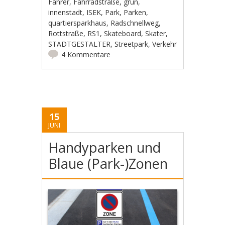
Fahrer
,
Fahrradstraße
,
grün
,
innenstadt
,
ISEK
,
Park
,
Parken
,
quartiersparkhaus
,
Radschnellweg
,
Rottstraße
,
RS1
,
Skateboard
,
Skater
,
STADTGESTALTER
,
Streetpark
,
Verkehr
4 Kommentare
15
JUNI
Handyparken und
Blaue (Park-)Zonen