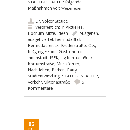
STADTGESTALTER
folgende
Maßnahmen vor:
Weiterlesen
→
Dr. Volker Steude
Veröffentlicht in
Aktuelles
,
Bochum-Mitte
,
Ideen
Ausgehen
,
ausgehviertel
,
Bermuda3Eck
,
Bermudadreieck
,
Brüderstraße
,
City
,
fußgängerzone
,
Gastronomie
,
innenstadt
,
ISEK
,
isg bermuda3eck
,
Kortumstraße
,
Musikforum
,
Nachtleben
,
Parken
,
Party
,
Stadtentwicklung
,
STADTGESTALTER
,
Verkehr
,
viktoriastraße
5
Kommentare
06
JULI