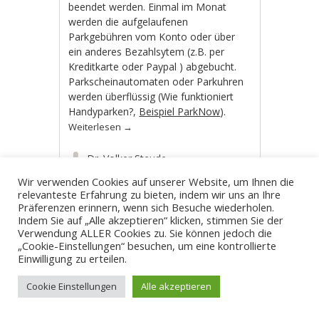
beendet werden. Einmal im Monat
werden die aufgelaufenen
Parkgebühren vom Konto oder über
ein anderes Bezahlsytem (z.B. per
Kreditkarte oder Paypal ) abgebucht.
Parkscheinautomaten oder Parkuhren
werden überflüssig (Wie funktioniert
Handyparken?,
Beispiel ParkNow
).
Weiterlesen
→
Dr. Volker Steude
Veröffentlicht in
Aktuelles
,
Wir verwenden Cookies auf unserer Website, um Ihnen die
Bochum-Mitte
,
Bochum-Nord
,
relevanteste Erfahrung zu bieten, indem wir uns an Ihre
Bochum-Ost
,
Bochum-Süd
,
Bochum-
Präferenzen erinnern, wenn sich Besuche wiederholen.
Süd-West
,
Ideen
,
Wattenscheid
Indem Sie auf „Alle akzeptieren“ klicken, stimmen Sie der
Verwendung ALLER Cookies zu. Sie können jedoch die
Hamdyparken
,
Parken
,
Parken auf
„Cookie-Einstellungen“ besuchen, um eine kontrollierte
Bürgersteigen
,
Parken in Bochum
,
Einwilligung zu erteilen.
Parkflächen
,
Parkplatz
,
Parkplatz in
Bochum
,
Parkraumbewirtschaftung
,
Cookie Einstellungen
Alle akzeptieren
Parkraumkonzept
,
Parkscheinautomat
,
ruhender Verkehr
,
Smartparking
,