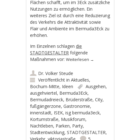
Flächen schafft, um im 3Eck zusätzliche
Nutzungen zu ermöglichen. Ein
weiteres Ziel ist durch eine Reduzierung
des Verkehrs die Attraktivität sowie
Flair und Ambiente im Bermuda3Eck zu
erhöhen.
Im Einzelnen schlagen
die
STADTGESTALTER
folgende
Maßnahmen vor:
Weiterlesen
→
Dr. Volker Steude
Veröffentlicht in
Aktuelles
,
Bochum-Mitte
,
Ideen
Ausgehen
,
ausgehviertel
,
Bermuda3Eck
,
Bermudadreieck
,
Brüderstraße
,
City
,
fußgängerzone
,
Gastronomie
,
innenstadt
,
ISEK
,
isg bermuda3eck
,
Kortumstraße
,
Musikforum
,
Nachtleben
,
Parken
,
Party
,
Stadtentwicklung
,
STADTGESTALTER
,
Verkehr
,
viktoriastraße
5