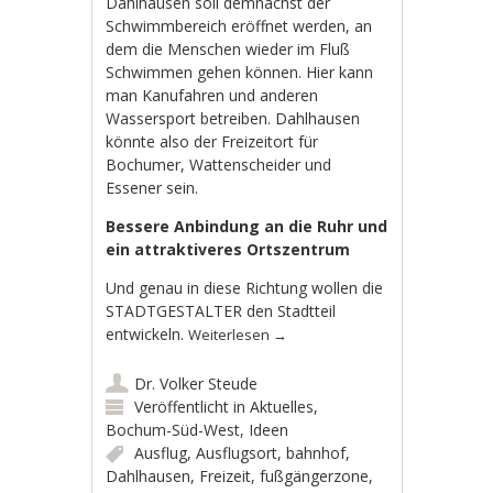
Dahlhausen soll demnächst der
Schwimmbereich eröffnet werden, an
dem die Menschen wieder im Fluß
Schwimmen gehen können. Hier kann
man Kanufahren und anderen
Wassersport betreiben. Dahlhausen
könnte also der Freizeitort für
Bochumer, Wattenscheider und
Essener sein.
Bessere Anbindung an die Ruhr und
ein attraktiveres Ortszentrum
Und genau in diese Richtung wollen
die
STADTGESTALTER
den Stadtteil
entwickeln.
Weiterlesen
→
Dr. Volker Steude
Veröffentlicht in
Aktuelles
,
Bochum-Süd-West
,
Ideen
Ausflug
,
Ausflugsort
,
bahnhof
,
Dahlhausen
,
Freizeit
,
fußgängerzone
,