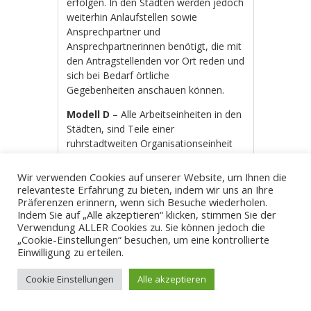
erfolgen. In den Städten werden jedoch
weiterhin Anlaufstellen sowie
Ansprechpartner und
Ansprechpartnerinnen benötigt, die mit
den Antragstellenden vor Ort reden und
sich bei Bedarf örtliche
Gegebenheiten anschauen können.
Modell D
– Alle Arbeitseinheiten in den
Städten, sind Teile einer
ruhrstadtweiten Organisationseinheit
mit zentraler Leitung. Ist eine
dezentrale Aufgabenerfüllung weiterhin
Wir verwenden Cookies auf unserer Website, um Ihnen die
sinnvoll, können die dezentralen
relevanteste Erfahrung zu bieten, indem wir uns an Ihre
Präferenzen erinnern, wenn sich Besuche wiederholen.
Einheiten zumindest einer zentralen
Indem Sie auf „Alle akzeptieren“ klicken, stimmen Sie der
Leitung unterstellt werden. Damit
Verwendung ALLER Cookies zu. Sie können jedoch die
können 15 Amtsleitungen durch eine
„Cookie-Einstellungen“ besuchen, um eine kontrollierte
einzige ersetzt werden. So sollte die
Einwilligung zu erteilen.
Natur- und Landschaftsflächenpflege
weiterhin dezentral erfolgen, kann aber
Cookie Einstellungen
Alle akzeptieren
ruhrgebietsweit zentral organisiert
werden.