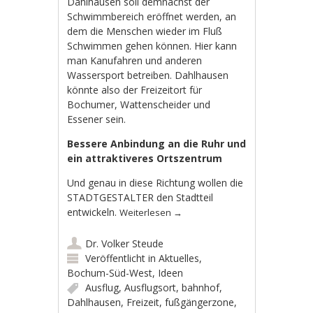
Dahlhausen soll demnächst der
Schwimmbereich eröffnet werden, an
dem die Menschen wieder im Fluß
Schwimmen gehen können. Hier kann
man Kanufahren und anderen
Wassersport betreiben. Dahlhausen
könnte also der Freizeitort für
Bochumer, Wattenscheider und
Essener sein.
Bessere Anbindung an die Ruhr und
ein attraktiveres Ortszentrum
Und genau in diese Richtung wollen
die
STADTGESTALTER
den Stadtteil
entwickeln.
Weiterlesen
→
Dr. Volker Steude
Veröffentlicht in
Aktuelles
,
Bochum-Süd-West
,
Ideen
Ausflug
,
Ausflugsort
,
bahnhof
,
Dahlhausen
,
Freizeit
,
fußgängerzone
,