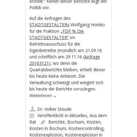
erstellt.“ Keiner dieser Berichte liegt der
Politik vor.
Auf die Anfragen des
STADTGESTALTERs
Wolfgang Hoinko
für die Fraktion
„FDP % Die
STADTGESTALTER“
im
Betriebsausschuss für die
Eigenbetriebe (mündlich am 21.09.16
und schriftlich am 29.11.16 (
Anfrage
20163121
), wo denn die
Quartalsberichte bleiben, erhielt dieser
bis heute keine Antwort. Die
Verwaltung schweigt und weigert sich
bis heute die Berichte vorzulegen.
Weiterlesen
→
Dr. Volker Steude
Veröffentlicht in
Aktuelles
,
Aus dem
Rat
Berichte
,
Bochum
,
Kosten
,
Kosten in Bochum
,
Kostencontrolling
,
Kostenexplosion
,
Kostenexplosion in