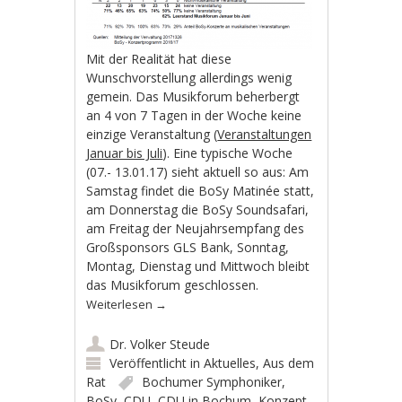
Mit der Realität hat diese
Wunschvorstellung allerdings wenig
gemein. Das Musikforum beherbergt
an 4 von 7 Tagen in der Woche keine
einzige Veranstaltung (
Veranstaltungen
Januar bis Juli
). Eine typische Woche
(07.- 13.01.17) sieht aktuell so aus: Am
Samstag findet die BoSy Matinée statt,
am Donnerstag die BoSy Soundsafari,
am Freitag der Neujahrsempfang des
Großsponsors GLS Bank, Sonntag,
Montag, Dienstag und Mittwoch bleibt
das Musikforum geschlossen.
Weiterlesen
→
Dr. Volker Steude
Veröffentlicht in
Aktuelles
,
Aus dem
Rat
Bochumer Symphoniker
,
BoSy
,
CDU
,
CDU in Bochum
,
Konzept
,